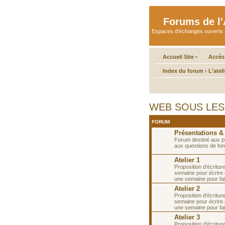
Forums de l'A
Espaces d'échanges ouverts aux 
Accueil Site
•
Accès
Index du forum
‹
L'atel
WEB SOUS LES TO
FORUM
Présentations &
Forum destiné aux p
aux questions de fon
Atelier 1
Proposition d'écritur
semaine pour écrire e
une semaine pour fai
Atelier 2
Proposition d'écritur
semaine pour écrire e
une semaine pour fai
Atelier 3
Proposition d'écritur