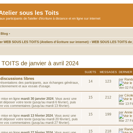
telier sous les Toits
participants de l'atelier d'écriture à distance et en ligne sur internet
 Blog
•
ier WEB SOUS LES TOITS (Ateliers d'écriture sur internet)
‹
WEB SOUS LES TOITS de ja
ITS de janvier à avril 2024
SUJETS
MESSAGES
DERNIER
 discussions libres
par
Rand
14
123
résentations des participants, aux échanges généraux,
ctionnement et aux essais d'usage.
Ven 02 F
par
Cécil
15
212
e mise en ligne
mardi 30 janvier 2024
. Vous avez une
t déposer votre texte (jusqu'au mardi 6 février), puis
Mar 13 F
re vos commentaires (jusqu'au mardi 13 février).
par
Annie
15
199
e mise en ligne
mardi 13 février 2024
. Vous avez une
t déposer votre texte (jusqu'au mardi 20 février), puis
Mar 27 F
re vos commentaires (jusqu'au mardi 27 février).
par
Rand
15
218
e mise en ligne
mardi 27 février 2024
. Vous avez une