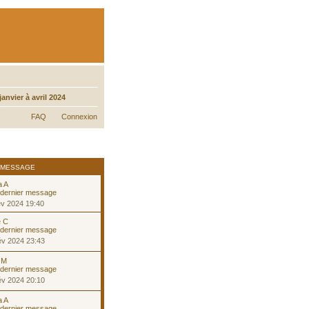
nvier à avril 2024
FAQ
Connexion
 MESSAGE
a A
év 2024 19:40
e C
év 2024 23:43
 M
év 2024 20:10
a A