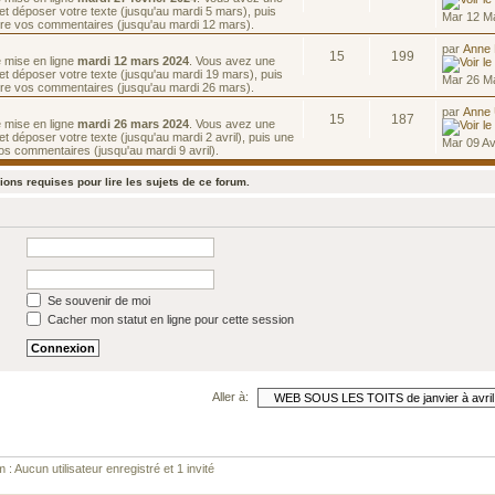
et déposer votre texte (jusqu'au mardi 5 mars), puis
Mar 12 M
ire vos commentaires (jusqu'au mardi 12 mars).
par
Anne
15
199
e mise en ligne
mardi 12 mars 2024
. Vous avez une
et déposer votre texte (jusqu'au mardi 19 mars), puis
Mar 26 M
ire vos commentaires (jusqu'au mardi 26 mars).
par
Anne
15
187
e mise en ligne
mardi 26 mars 2024
. Vous avez une
t déposer votre texte (jusqu'au mardi 2 avril), puis une
Mar 09 Av
os commentaires (jusqu'au mardi 9 avril).
ons requises pour lire les sujets de ce forum.
Se souvenir de moi
Cacher mon statut en ligne pour cette session
Aller à:
 : Aucun utilisateur enregistré et 1 invité