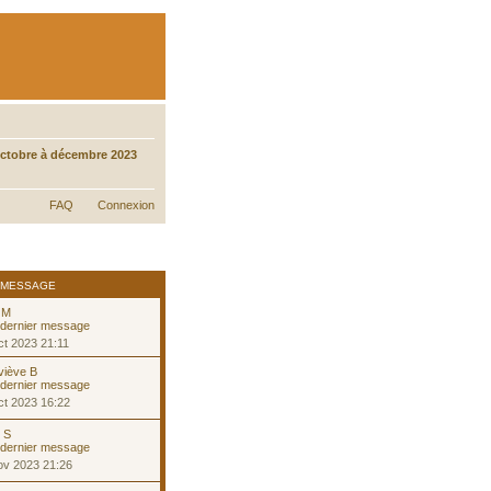
tobre à décembre 2023
FAQ
Connexion
 MESSAGE
 M
t 2023 21:11
viève B
ct 2023 16:22
e S
ov 2023 21:26