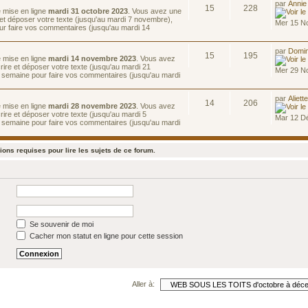
par
Annie
15
228
e mise en ligne
mardi 31 octobre 2023
. Vous avez une
et déposer votre texte (jusqu'au mardi 7 novembre),
Mer 15 N
ur faire vos commentaires (jusqu'au mardi 14
par
Domin
15
195
e mise en ligne
mardi 14 novembre 2023
. Vous avez
ire et déposer votre texte (jusqu'au mardi 21
Mer 29 N
 semaine pour faire vos commentaires (jusqu'au mardi
par
Aliett
14
206
e mise en ligne
mardi 28 novembre 2023
. Vous avez
ire et déposer votre texte (jusqu'au mardi 5
Mar 12 D
 semaine pour faire vos commentaires (jusqu'au mardi
ons requises pour lire les sujets de ce forum.
Se souvenir de moi
Cacher mon statut en ligne pour cette session
Aller à: