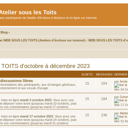
telier sous les Toits
participants de l'atelier d'écriture à distance et en ligne sur internet
 Blog
•
ier WEB SOUS LES TOITS (Ateliers d'écriture sur internet)
‹
WEB SOUS LES TOITS d'oc
OITS d'octobre à décembre 2023
SUJETS
MESSAGES
DERNIER
 discussions libres
par
Annie
15
164
résentations des participants, aux échanges généraux,
ctionnement et aux essais d'usage.
Mer 04 Oc
par
Gene
15
184
e mise en ligne
mardi 3 octobre 2023
. Vous avez une
et déposer votre texte (jusqu'au mardi 10 octobre), puis
Mar 17 O
re vos commentaires (jusqu'au mardi 17 octobre).
par
Aliett
15
236
e mise en ligne
mardi 17 octobre 2023
. Vous avez une
et déposer votre texte (jusqu'au mardi 24 octobre), puis
Mer 01 N
re vos commentaires (jusqu'au mardi 31 octobre).