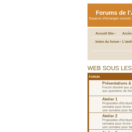
Forums de l'A
Espaces d'échanges ouverts aux 
Accueil Site
•
Accès
Index du forum
‹
L'atel
WEB SOUS LES T
FORUM
Présentations &
Forum destiné aux p
aux questions de fon
Atelier 1
Proposition d'écritur
semaine pour écrire 
une semaine pour fai
Atelier 2
Proposition d'écritur
semaine pour écrire 
une semaine pour fai