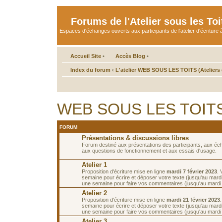
Forums de l'Atelier sous les Toi
Espaces d'échanges ouverts aux participants de l'atelier d'écriture à
Accueil Site
•
Accès Blog
•
Index du forum
‹
L'atelier WEB SOUS LES TOITS (Ateliers d
WEB SOUS LES TOITS de
FORUM
Présentations & discussions libres
Forum destiné aux présentations des participants, aux é
aux questions de fonctionnement et aux essais d'usage.
Atelier 1
Proposition d'écriture mise en ligne
mardi 7 février 2023
.
semaine pour écrire et déposer votre texte (jusqu'au mardi 
une semaine pour faire vos commentaires (jusqu'au mardi 2
Atelier 2
Proposition d'écriture mise en ligne
mardi 21 février 2023
semaine pour écrire et déposer votre texte (jusqu'au mardi 
une semaine pour faire vos commentaires (jusqu'au mardi
Atelier 3