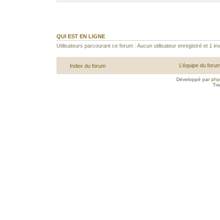
QUI EST EN LIGNE
Utilisateurs parcourant ce forum : Aucun utilisateur enregistré et 1 inv
L’équipe du foru
Index du forum
Développé par
ph
Tra