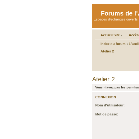
Forums de l'A
Espaces d'échanges ouverts aux 
Accueil Site
•
Accès
Index du forum
‹
L'atel
Atelier 2
Atelier 2
Vous n’avez pas les permissi
CONNEXION
Nom d’utilisateur:
Mot de passe: