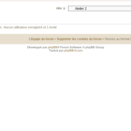
Aller à:
 : Aucun utilisateur enregistré et 1 invité
L’équipe du forum
•
Supprimer les cookies du forum
• Heures au format 
Développé par
phpBB
® Forum Software © phpBB Group
Traduit par
phpBB-fr.com