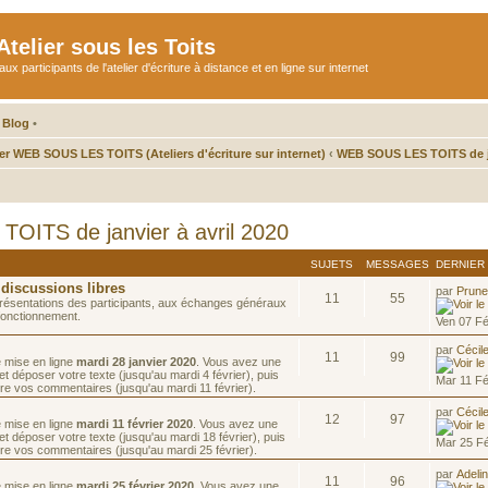
telier sous les Toits
participants de l'atelier d'écriture à distance et en ligne sur internet
 Blog
•
ier WEB SOUS LES TOITS (Ateliers d'écriture sur internet)
‹
WEB SOUS LES TOITS de ja
ITS de janvier à avril 2020
SUJETS
MESSAGES
DERNIER
 discussions libres
par
Prune
11
55
résentations des participants, aux échanges généraux
fonctionnement.
Ven 07 F
par
Cécil
11
99
e mise en ligne
mardi 28 janvier 2020
. Vous avez une
t déposer votre texte (jusqu'au mardi 4 février), puis
Mar 11 F
re vos commentaires (jusqu'au mardi 11 février).
par
Cécil
12
97
e mise en ligne
mardi 11 février 2020
. Vous avez une
t déposer votre texte (jusqu'au mardi 18 février), puis
Mar 25 F
re vos commentaires (jusqu'au mardi 25 février).
par
Adeli
11
96
e mise en ligne
mardi 25 février 2020
. Vous avez une