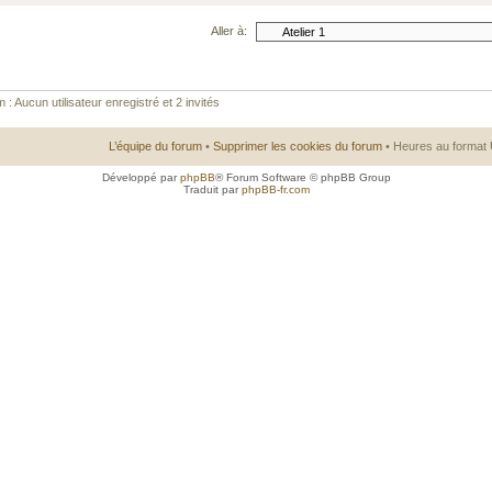
Aller à:
 : Aucun utilisateur enregistré et 2 invités
L’équipe du forum
•
Supprimer les cookies du forum
• Heures au format 
Développé par
phpBB
® Forum Software © phpBB Group
Traduit par
phpBB-fr.com