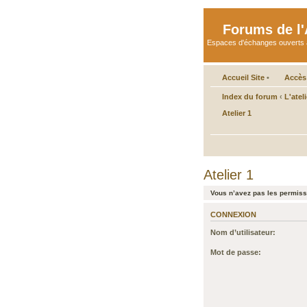
Forums de l'A
Espaces d'échanges ouverts aux 
Accueil Site
•
Accès
Index du forum
‹
L'atel
Atelier 1
Atelier 1
Vous n’avez pas les permissi
CONNEXION
Nom d’utilisateur:
Mot de passe: