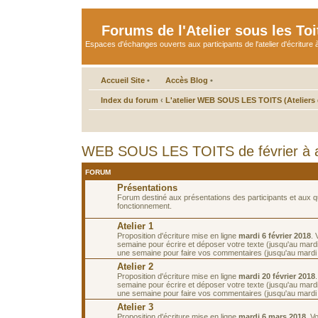
Forums de l'Atelier sous les Toi
Espaces d'échanges ouverts aux participants de l'atelier d'écriture à
Accueil Site
•
Accès Blog
•
Index du forum
‹
L'atelier WEB SOUS LES TOITS (Ateliers d
WEB SOUS LES TOITS de février à a
FORUM
Présentations
Forum destiné aux présentations des participants et aux 
fonctionnement.
Atelier 1
Proposition d'écriture mise en ligne
mardi 6 février 2018
.
semaine pour écrire et déposer votre texte (jusqu'au mardi 
une semaine pour faire vos commentaires (jusqu'au mardi 2
Atelier 2
Proposition d'écriture mise en ligne
mardi 20 février 2018
semaine pour écrire et déposer votre texte (jusqu'au mardi 
une semaine pour faire vos commentaires (jusqu'au mardi
Atelier 3
Proposition d'écriture mise en ligne
mardi 6 mars 2018
. V