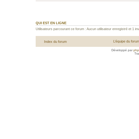
QUI EST EN LIGNE
Utilisateurs parcourant ce forum : Aucun utilisateur enregistré et 1 inv
L’équipe du foru
Index du forum
Développé par
ph
Tra