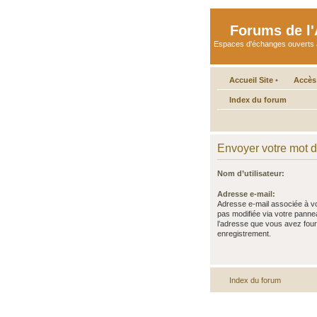
Forums de l'A
Espaces d'échanges ouverts aux 
Accueil Site
•
Accès
Index du forum
Envoyer votre mot 
Nom d’utilisateur:
Adresse e-mail:
Adresse e-mail associée à vo
pas modifiée via votre panneau 
l’adresse que vous avez four
enregistrement.
Index du forum