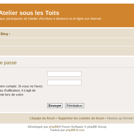
telier sous les Toits
participants de l'atelier d'écriture à distance et en ligne sur internet
 Blog
•
de passe
tre compte. Si vous ne l’avez
d’utilisateur, il s’agit de
nie lors de votre
L’équipe du forum
•
Supprimer les cookies du forum
• Heures au format 
Développé par
phpBB
® Forum Software © phpBB Group
Traduit par
phpBB-fr.com