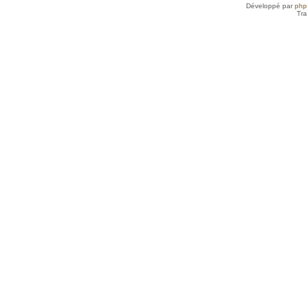
Développé par
ph
Tra