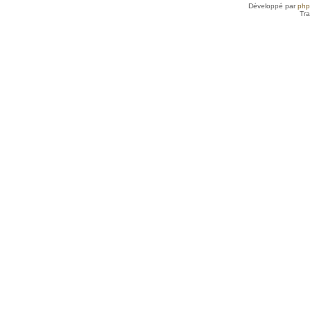
Développé par
ph
Tra