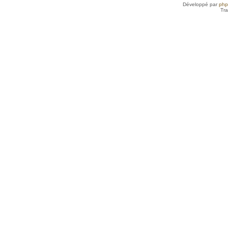
Développé par
ph
Tra