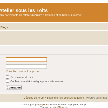
telier sous les Toits
participants de l'atelier d'écriture à distance et en ligne sur internet
 Blog
•
J’ai oublié mon mot de passe
Se souvenir de moi
Cacher mon statut en ligne pour cette session
L’équipe du forum
•
Supprimer les cookies du forum
• Heures au format 
Développé par
phpBB
® Forum Software © phpBB Group
Traduit par
phpBB-fr.com