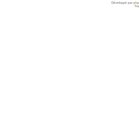
Développé par
ph
Tra