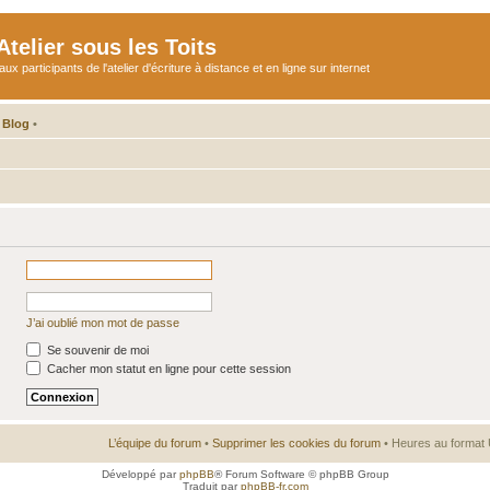
telier sous les Toits
participants de l'atelier d'écriture à distance et en ligne sur internet
 Blog
•
J’ai oublié mon mot de passe
Se souvenir de moi
Cacher mon statut en ligne pour cette session
L’équipe du forum
•
Supprimer les cookies du forum
• Heures au format 
Développé par
phpBB
® Forum Software © phpBB Group
Traduit par
phpBB-fr.com