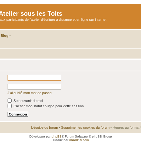
telier sous les Toits
participants de l'atelier d'écriture à distance et en ligne sur internet
 Blog
•
J’ai oublié mon mot de passe
Se souvenir de moi
Cacher mon statut en ligne pour cette session
L’équipe du forum
•
Supprimer les cookies du forum
• Heures au format 
Développé par
phpBB
® Forum Software © phpBB Group
Traduit par
phpBB-fr.com