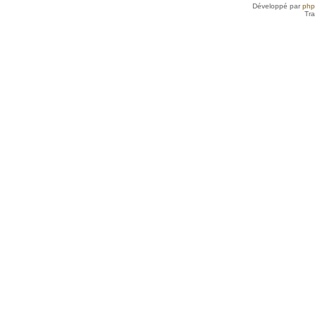
Développé par
ph
Tra