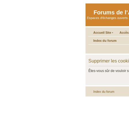
Forums de l'A
Espaces d'échanges ouverts aux 
Accueil Site
•
Accès
Index du forum
Supprimer les cook
Êtes-vous sûr de vouloir 
Index du forum