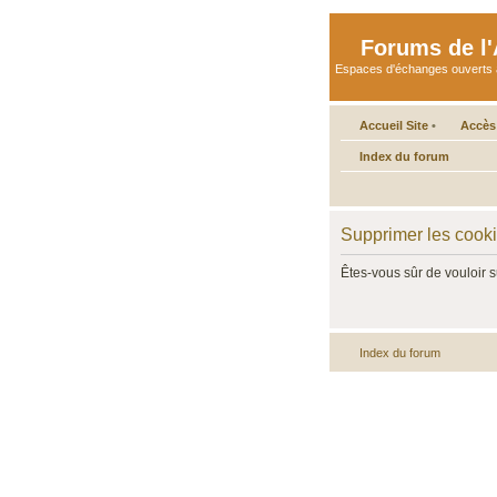
Forums de l'A
Espaces d'échanges ouverts aux 
Accueil Site
•
Accès
Index du forum
Supprimer les cook
Êtes-vous sûr de vouloir 
Index du forum