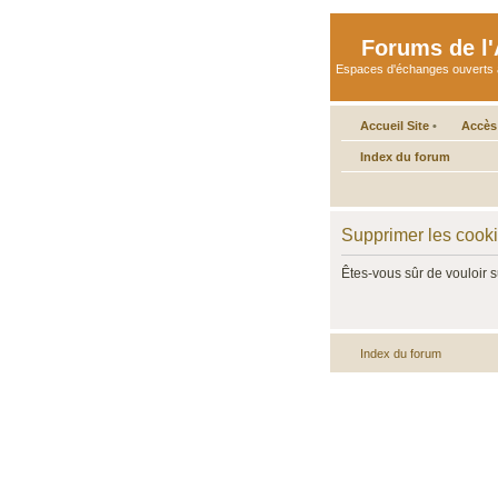
Forums de l'A
Espaces d'échanges ouverts aux 
Accueil Site
•
Accès
Index du forum
Supprimer les cook
Êtes-vous sûr de vouloir 
Index du forum