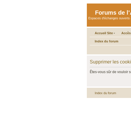
Forums de l'A
Espaces d'échanges ouverts aux 
Accueil Site
•
Accès
Index du forum
Supprimer les cook
Êtes-vous sûr de vouloir 
Index du forum