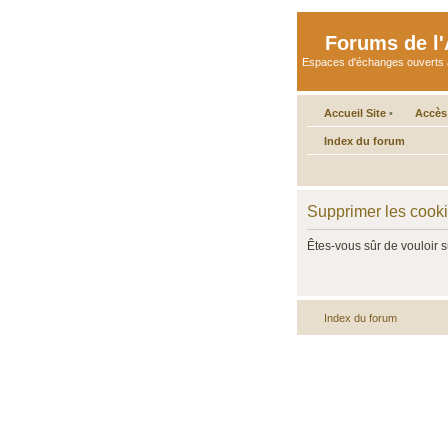
Forums de l'A
Espaces d'échanges ouverts aux 
Accueil Site
•
Accès
Index du forum
Supprimer les cook
Êtes-vous sûr de vouloir 
Index du forum