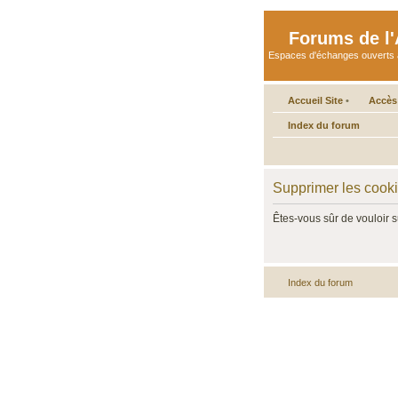
Forums de l'A
Espaces d'échanges ouverts aux 
Accueil Site
•
Accès
Index du forum
Supprimer les cook
Êtes-vous sûr de vouloir 
Index du forum