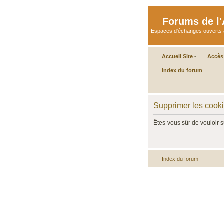
Forums de l'A
Espaces d'échanges ouverts aux 
Accueil Site
•
Accès
Index du forum
Supprimer les cook
Êtes-vous sûr de vouloir 
Index du forum