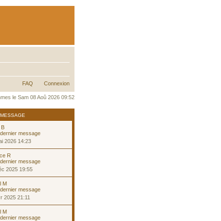
FAQ
Connexion
mes le Sam 08 Aoû 2026 09:52
 MESSAGE
 B
i 2026 14:23
ice R
éc 2025 19:55
l M
r 2025 21:11
l M