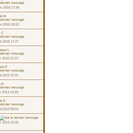
éc 2016 17:58
lle M
an 2016 18:03
e C
i 2016 17:27
ique L
r 2015 22:22
ane E
i 2015 22:01
e A
r 2014 14:28
pe E.
il 2013 08:53
r 2013 10:26