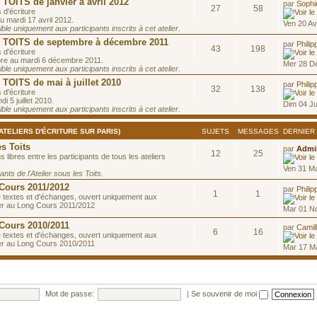
OITS de janvier à avril 2012
par
Sophi
27
58
 d'écriture
u mardi 17 avril 2012.
Ven 20 Av
le uniquement aux participants inscrits à cet atelier.
OITS de septembre à décembre 2011
par
Philip
43
198
 d'écriture
re au mardi 6 décembre 2011.
Mer 28 D
le uniquement aux participants inscrits à cet atelier.
OITS de mai à juillet 2010
par
Philip
32
138
 d'écriture
di 5 juillet 2010.
Dim 04 Ju
le uniquement aux participants inscrits à cet atelier.
(ATELIERS D'ÉCRITURE SUR PARIS)
SUJETS
MESSAGES
DERNIER
s Toits
par
Admin
12
25
 libres entre les participants de tous les ateliers
Ven 31 M
nts de l'Atelier sous les Toits.
 Cours 2011/2012
par
Philip
1
1
 textes et d'échanges, ouvert uniquement aux
lier au Long Cours 2011/2012
Mar 01 N
 Cours 2010/2011
par
Camil
6
16
 textes et d'échanges, ouvert uniquement aux
lier au Long Cours 2010/2011
Mar 17 Ma
Mot de passe:
|
Se souvenir de moi