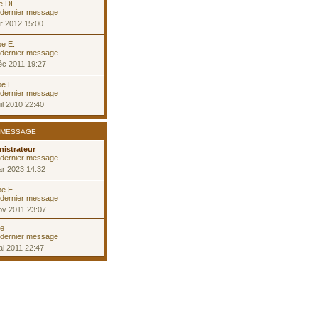
e DF
r 2012 15:00
pe E.
éc 2011 19:27
pe E.
il 2010 22:40
 MESSAGE
istrateur
ar 2023 14:32
pe E.
ov 2011 23:07
le
i 2011 22:47