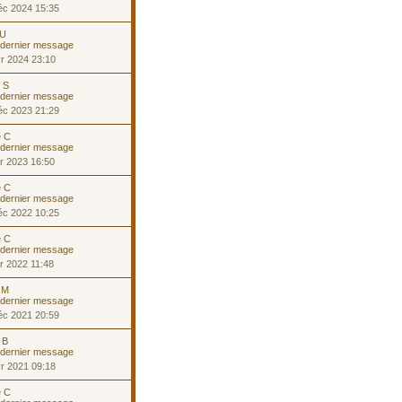
éc 2024 15:35
 U
r 2024 23:10
e S
éc 2023 21:29
e C
r 2023 16:50
e C
éc 2022 10:25
e C
r 2022 11:48
 M
éc 2021 20:59
 B
r 2021 09:18
e C