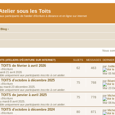
telier sous les Toits
participants de l'atelier d'écriture à distance et en ligne sur internet
 Blog
•
Nous som
ITS (ATELIERS D'ÉCRITURE SUR INTERNET)
SUJETS
MESSAGES
DERNIER
ITS de février à avril 2026
par
Joëlle
62
463
 d'écriture
ardi 21 avril 2026
Mar 05 Ma
le uniquement aux participants inscrits à cet atelier.
OITS d'octobre à décembre 2025
par
Béatr
75
768
 d'écriture
 au mardi 23 décembre 2025.
Mar 23 D
le uniquement aux participants inscrits à cet atelier.
OITS de janvier à avril 2025
par
Miche
75
778
 d'écriture
u mardi 8 avril 2025.
Mar 08 Av
le uniquement aux participants inscrits à cet atelier.
OITS d'octobre à décembre 2024
par
Miche
80
871
 d'écriture