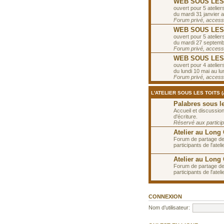
WEB SOUS LES T
ouvert pour 5 ateliers
du mardi 31 janvier a
Forum privé, accessib
WEB SOUS LES T
ouvert pour 5 ateliers
du mardi 27 septemb
Forum privé, accessib
WEB SOUS LES T
ouvert pour 4 ateliers
du lundi 10 mai au lun
Forum privé, accessib
L'ATELIER SOUS LES TOITS 
Palabres sous le
Accueil et discussions
d'écriture.
Réservé aux participa
Atelier au Long
Forum de partage de
participants de l'ate
Atelier au Long
Forum de partage de
participants de l'ate
CONNEXION
Nom d’utilisateur: