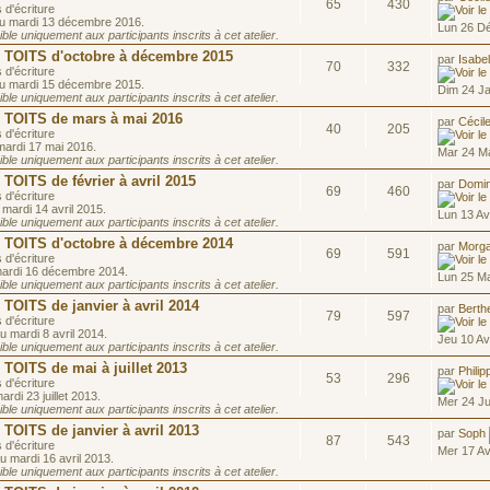
65
430
 d'écriture
au mardi 13 décembre 2016.
Lun 26 D
le uniquement aux participants inscrits à cet atelier.
OITS d'octobre à décembre 2015
par
Isabe
70
332
 d'écriture
au mardi 15 décembre 2015.
Dim 24 J
le uniquement aux participants inscrits à cet atelier.
TOITS de mars à mai 2016
par
Cécil
40
205
 d'écriture
mardi 17 mai 2016.
Mar 24 Ma
le uniquement aux participants inscrits à cet atelier.
ITS de février à avril 2015
par
Domin
69
460
 d'écriture
 mardi 14 avril 2015.
Lun 13 Av
le uniquement aux participants inscrits à cet atelier.
OITS d'octobre à décembre 2014
par
Morg
69
591
 d'écriture
mardi 16 décembre 2014.
Lun 25 Ma
le uniquement aux participants inscrits à cet atelier.
OITS de janvier à avril 2014
par
Berth
79
597
 d'écriture
u mardi 8 avril 2014.
Jeu 10 Av
le uniquement aux participants inscrits à cet atelier.
OITS de mai à juillet 2013
par
Philip
53
296
 d'écriture
rdi 23 juillet 2013.
Mer 24 Ju
le uniquement aux participants inscrits à cet atelier.
OITS de janvier à avril 2013
par
Soph
87
543
 d'écriture
Mer 17 Av
u mardi 16 avril 2013.
le uniquement aux participants inscrits à cet atelier.