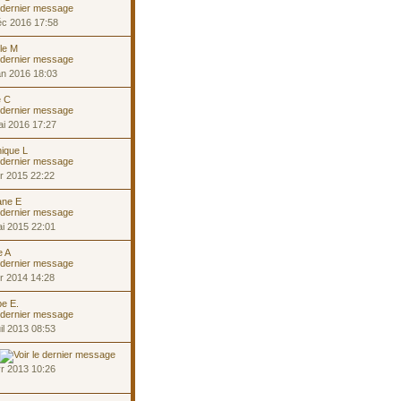
éc 2016 17:58
lle M
an 2016 18:03
e C
i 2016 17:27
ique L
r 2015 22:22
ane E
i 2015 22:01
e A
r 2014 14:28
pe E.
il 2013 08:53
r 2013 10:26