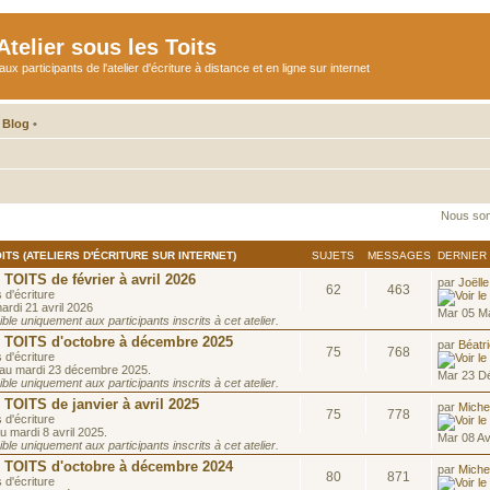
telier sous les Toits
participants de l'atelier d'écriture à distance et en ligne sur internet
 Blog
•
Nous som
ITS (ATELIERS D'ÉCRITURE SUR INTERNET)
SUJETS
MESSAGES
DERNIER
ITS de février à avril 2026
par
Joëlle
62
463
 d'écriture
ardi 21 avril 2026
Mar 05 Ma
le uniquement aux participants inscrits à cet atelier.
OITS d'octobre à décembre 2025
par
Béatr
75
768
 d'écriture
 au mardi 23 décembre 2025.
Mar 23 D
le uniquement aux participants inscrits à cet atelier.
OITS de janvier à avril 2025
par
Miche
75
778
 d'écriture
u mardi 8 avril 2025.
Mar 08 Av
le uniquement aux participants inscrits à cet atelier.
OITS d'octobre à décembre 2024
par
Miche
80
871
 d'écriture