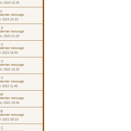
éc 2024 15:35
 U
r 2024 23:10
e S
éc 2023 21:29
e C
r 2023 16:50
e C
éc 2022 10:25
e C
r 2022 11:48
 M
éc 2021 20:59
 B
r 2021 09:18
e C