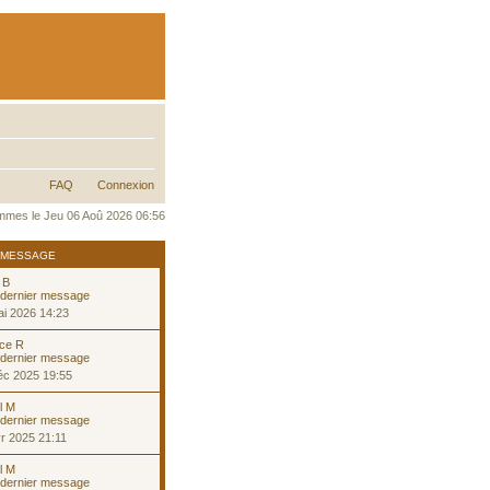
FAQ
Connexion
mes le Jeu 06 Aoû 2026 06:56
 MESSAGE
 B
i 2026 14:23
ice R
éc 2025 19:55
l M
r 2025 21:11
l M