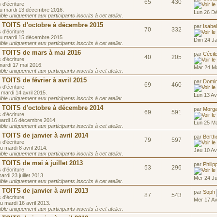
65
430
 d'écriture
au mardi 13 décembre 2016.
Lun 26 D
le uniquement aux participants inscrits à cet atelier.
OITS d'octobre à décembre 2015
par
Isabe
70
332
 d'écriture
au mardi 15 décembre 2015.
Dim 24 J
le uniquement aux participants inscrits à cet atelier.
TOITS de mars à mai 2016
par
Cécil
40
205
 d'écriture
mardi 17 mai 2016.
Mar 24 Ma
le uniquement aux participants inscrits à cet atelier.
ITS de février à avril 2015
par
Domin
69
460
 d'écriture
 mardi 14 avril 2015.
Lun 13 Av
le uniquement aux participants inscrits à cet atelier.
OITS d'octobre à décembre 2014
par
Morg
69
591
 d'écriture
mardi 16 décembre 2014.
Lun 25 Ma
le uniquement aux participants inscrits à cet atelier.
OITS de janvier à avril 2014
par
Berth
79
597
 d'écriture
u mardi 8 avril 2014.
Jeu 10 Av
le uniquement aux participants inscrits à cet atelier.
OITS de mai à juillet 2013
par
Philip
53
296
 d'écriture
rdi 23 juillet 2013.
Mer 24 Ju
le uniquement aux participants inscrits à cet atelier.
OITS de janvier à avril 2013
par
Soph
87
543
 d'écriture
Mer 17 Av
u mardi 16 avril 2013.
le uniquement aux participants inscrits à cet atelier.