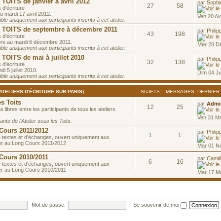
OITS de janvier à avril 2012
par
Sophi
27
58
 d'écriture
u mardi 17 avril 2012.
Ven 20 Av
le uniquement aux participants inscrits à cet atelier.
OITS de septembre à décembre 2011
par
Philip
43
198
 d'écriture
re au mardi 6 décembre 2011.
Mer 28 D
le uniquement aux participants inscrits à cet atelier.
OITS de mai à juillet 2010
par
Philip
32
138
 d'écriture
di 5 juillet 2010.
Dim 04 Ju
le uniquement aux participants inscrits à cet atelier.
(ATELIERS D'ÉCRITURE SUR PARIS)
SUJETS
MESSAGES
DERNIER
s Toits
par
Admin
12
25
 libres entre les participants de tous les ateliers
Ven 31 M
nts de l'Atelier sous les Toits.
 Cours 2011/2012
par
Philip
1
1
 textes et d'échanges, ouvert uniquement aux
lier au Long Cours 2011/2012
Mar 01 N
 Cours 2010/2011
par
Camil
6
16
 textes et d'échanges, ouvert uniquement aux
lier au Long Cours 2010/2011
Mar 17 Ma
Mot de passe:
|
Se souvenir de moi