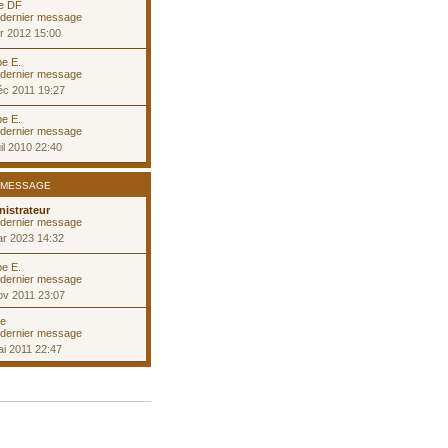
e DF
r 2012 15:00
pe E.
éc 2011 19:27
pe E.
il 2010 22:40
 MESSAGE
istrateur
ar 2023 14:32
pe E.
ov 2011 23:07
le
i 2011 22:47