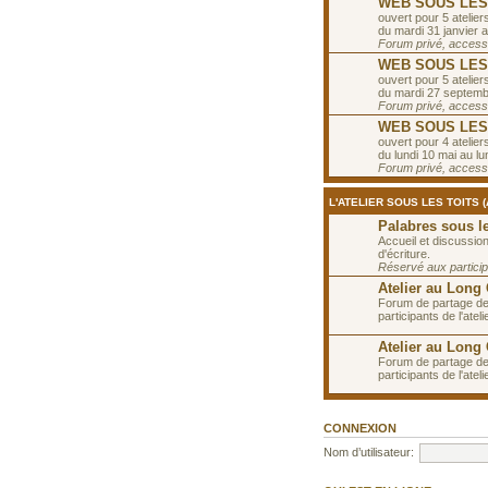
WEB SOUS LES T
ouvert pour 5 ateliers
du mardi 31 janvier a
Forum privé, accessib
WEB SOUS LES T
ouvert pour 5 ateliers
du mardi 27 septemb
Forum privé, accessib
WEB SOUS LES T
ouvert pour 4 ateliers
du lundi 10 mai au lun
Forum privé, accessib
L'ATELIER SOUS LES TOITS 
Palabres sous le
Accueil et discussions
d'écriture.
Réservé aux participa
Atelier au Long
Forum de partage de
participants de l'ate
Atelier au Long
Forum de partage de
participants de l'ate
CONNEXION
Nom d’utilisateur: