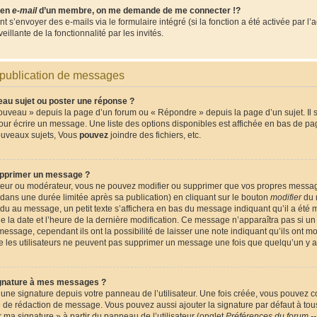
lien
e-mail
d’un membre, on me demande de me connecter !?
s’envoyer des e-mails via le formulaire intégré (si la fonction a été activée par l’
eillante de la fonctionnalité par les invités.
 publication de messages
u sujet ou poster une réponse ?
ouveau » depuis la page d’un forum ou « Répondre » depuis la page d’un sujet. Il
pour écrire un message. Une liste des options disponibles est affichée en bas de p
ouveaux sujets, Vous
pouvez
joindre des fichiers, etc.
pprimer un message ?
ateur ou modérateur, vous ne pouvez modifier ou supprimer que vos propres messa
ans une durée limitée après sa publication) en cliquant sur le bouton
modifier
du 
du au message, un petit texte s’affichera en bas du message indiquant qu’il a été m
que la date et l’heure de la dernière modification. Ce message n’apparaîtra pas si 
message, cependant ils ont la possibilité de laisser une note indiquant qu’ils ont m
que les utilisateurs ne peuvent pas supprimer un message une fois que quelqu’un y 
gnature à mes messages ?
une signature depuis votre panneau de l’utilisateur. Une fois créée, vous pouvez 
e de rédaction de message. Vous pouvez aussi ajouter la signature par défaut à t
er ma signature » à partir du panneau de l’utilisateur (onglet
Préférences du forum --