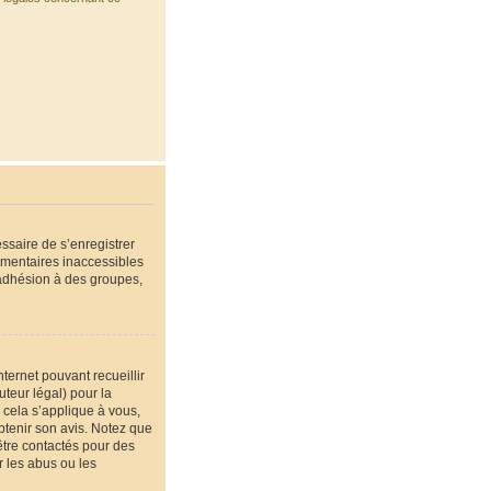
essaire de s’enregistrer
émentaires inaccessibles
’adhésion à des groupes,
nternet pouvant recueillir
teur légal) pour la
 cela s’applique à vous,
btenir son avis. Notez que
être contactés pour des
r les abus ou les