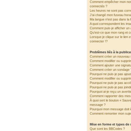
Comment empêcher mon nom d
connectés ?
Les heures ne sont pas corre
J’ai changé mon fuseau horair
Ma langue n’est pas dans la li
A quoi correspondent les ima
Comment puis-je afficher un 
Qu’est-ce que mon rang et c
Lorsque je clique sur le lien
e
connecter !?
Problèmes liés à la public
Comment créer un nouveau s
Comment modifier ou suppri
Comment ajouter une signat
Comment créer un sondage 
Pourquoi ne puis-je pas ajou
Comment modifier ou suppri
Pourquoi ne puis-je pas accé
Pourquoi ne puis-je pas join
Pourquoi ai-je reçu un avert
Comment rapporter des mes
À quoi sert le bouton « Sauv
message ?
Pourquoi mon message doit ê
Comment remonter mon suje
Mise en forme et types de 
Que sont les BBCodes ?