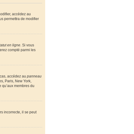
odifier, accédez au
us permettra de modifier
atut en ligne
. Si vous
serez compté parmi les
e cas, accédez au
panneau
es, Paris, New York,
ble qu’aux membres du
s incorrecte, il se peut