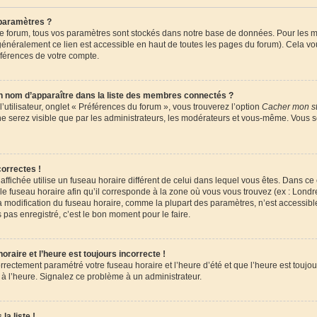
paramètres ?
 forum, tous vos paramètres sont stockés dans notre base de données. Pour les m
énéralement ce lien est accessible en haut de toutes les pages du forum). Cela vo
éférences de votre compte.
om d’apparaître dans la liste des membres connectés ?
utilisateur, onglet « Préférences du forum », vous trouverez l’option
Cacher mon st
 ne serez visible que par les administrateurs, les modérateurs et vous-même. Vous 
orrectes !
e affichée utilise un fuseau horaire différent de celui dans lequel vous êtes. Dans c
le fuseau horaire afin qu’il corresponde à la zone où vous vous trouvez (ex : Londr
la modification du fuseau horaire, comme la plupart des paramètres, n’est accessi
 pas enregistré, c’est le bon moment pour le faire.
raire et l’heure est toujours incorrecte !
orrectement paramétré votre fuseau horaire et l’heure d’été et que l’heure est toujour
 à l’heure. Signalez ce problème à un administrateur.
la liste !