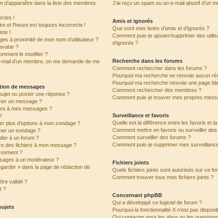
’apparaître dans la liste des membres
J’ai reçu un spam ou un e-mail abusif d’un 
ctes !
Amis et ignorés
e et l’heure est toujours incorrecte !
Que sont mes listes d’amis et d’ignorés ?
ste !
Comment puis-je ajouter/supprimer des utilis
ges à proximité de mon nom d’utilisateur ?
d’ignorés ?
avatar ?
omment le modifier ?
Recherche dans les forums
-mail
d’un membre, on me demande de me
Comment rechercher dans les forums ?
Pourquoi ma recherche ne renvoie aucun rés
Pourquoi ma recherche renvoie une page bl
ation de messages
Comment rechercher des membres ?
ujet ou poster une réponse ?
Comment puis-je trouver mes propres messa
mer un message ?
ure à mes messages ?
Surveillance et favoris
?
Quelle est la différence entre les favoris et l
ter plus d’options à mon sondage ?
Comment mettre en favoris ou surveiller des 
mer un sondage ?
Comment surveiller des forums ?
der à un forum ?
Comment puis-je supprimer mes surveillance
dre des fichiers à mon message ?
issement ?
sages à un modérateur ?
Fichiers joints
egarder » dans la page de rédaction de
Quels fichiers joints sont autorisés sur ce f
Comment trouver tous mes fichiers joints ?
tre validé ?
t ?
Concernant phpBB
Qui a développé ce logiciel de forum ?
sujets
Pourquoi la fonctionnalité X n’est pas disponi
Qui contacter pour les abus ou les question