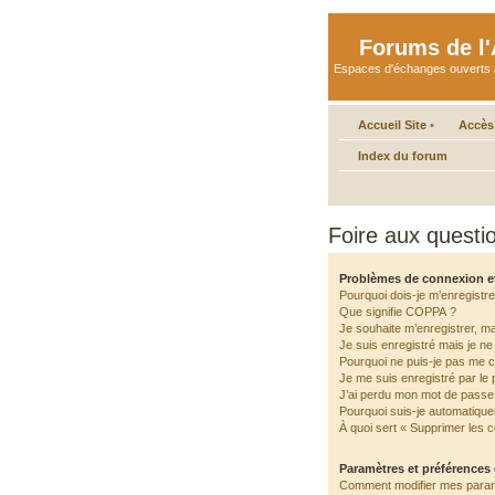
Forums de l'A
Espaces d'échanges ouverts aux 
Accueil Site
•
Accès
Index du forum
Foire aux quest
Problèmes de connexion e
Pourquoi dois-je m’enregistre
Que signifie COPPA ?
Je souhaite m’enregistrer, ma
Je suis enregistré mais je n
Pourquoi ne puis-je pas me 
Je me suis enregistré par le
J’ai perdu mon mot de passe 
Pourquoi suis-je automatiqu
À quoi sert « Supprimer les 
Paramètres et préférences d
Comment modifier mes para