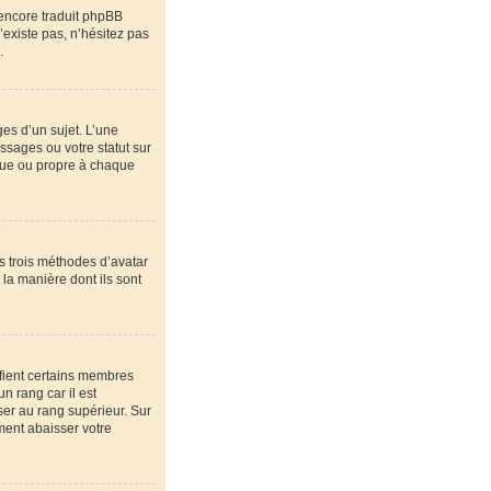
 encore traduit phpBB
’existe pas, n’hésitez pas
.
es d’un sujet. L’une
ssages ou votre statut sur
que ou propre à chaque
es trois méthodes d’avatar
 la manière dont ils sont
ifient certains membres
n rang car il est
ser au rang supérieur. Sur
ement abaisser votre