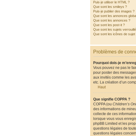
Puis-je utiliser le HTML ?
Que sont les smileys ?
Puis-je publier des images ?
Que sont les annonces globa
Que sont les annonces ?
Que sont les post-it ?
Que sont les sujets verrouill
Que sont les icônes de sujet
Problèmes de conne
Pourquoi dois-je m’enreg
Vous pouvez ne pas le fair
pour poster des messages.
aux invités comme les ava
etc. La création d’un comp
Haut
Que signifie COPPA ?
COPPA (ou
Children’s Onl
des informations de mineu
collecte de ces informatio
lorsque vous vous enregist
phpBB Limited et les propr
questions légales de toute
questions légales concern