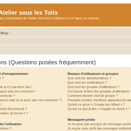
telier sous les Toits
participants de l'atelier d'écriture à distance et en ligne sur internet
 Blog
•
ions (Questions posées fréquemment)
t d’enregistrement
Niveaux d’utilisateurs et groupes
r ?
Que sont les administrateurs ?
Que sont les modérateurs ?
is je n’y parviens pas !
Que sont les groupes d’utilisateurs ?
e peux pas me connecter !
Où trouver la liste des groupes d’utilisateur
connecter ?
Comment devenir chef de groupe ?
 passé mais je ne peux plus me connecter ?!
Pourquoi certains membres apparaissent dan
!
Qu’est-ce qu’un « Groupe par défaut » ?
ement déconnecté ?
Qu’est-ce que le lien « L’équipe du forum » ?
cookies du forum » ?
Messagerie privée
e l’utilisateur
Je ne peux pas envoyer de messages privés
mètres ?
Je reçois sans arrêt des messages indésirab