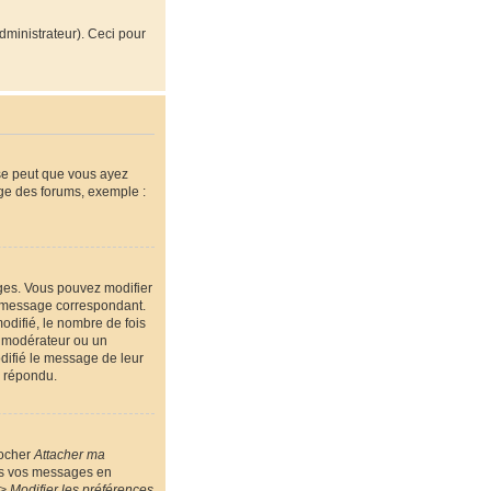
administrateur). Ceci pour
 se peut que vous ayez
age des forums, exemple :
ges. Vous pouvez modifier
message correspondant.
odifié, le nombre de fois
un modérateur ou un
odifié le message de leur
a répondu.
cocher
Attacher ma
ous vos messages en
> Modifier les préférences