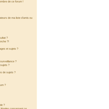
membre de ce forum !
ateurs de ma liste d’amis ou
ultat ?
anche ?!
ges et sujets ?
a surveillance ?
sujets ?
s de sujets ?
orum ?
ble ?
s légales concernant ce