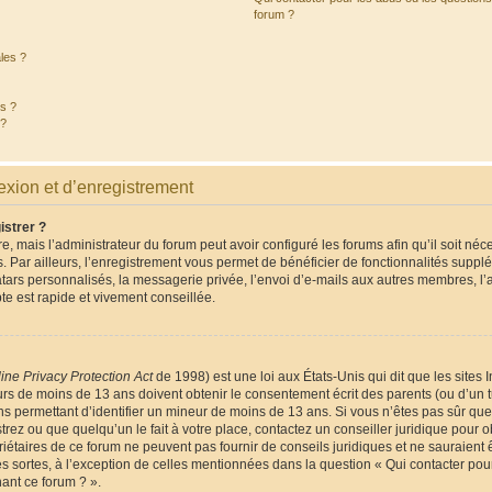
forum ?
les ?
és ?
 ?
xion et d’enregistrement
istrer ?
e, mais l’administrateur du forum peut avoir configuré les forums afin qu’il soit néc
 Par ailleurs, l’enregistrement vous permet de bénéficier de fonctionnalités suppl
tars personnalisés, la messagerie privée, l’envoi d’e-mails aux autres membres, l
te est rapide et vivement conseillée.
ine Privacy Protection Act
de 1998) est une loi aux États-Unis qui dit que les sites I
rs de moins de 13 ans doivent obtenir le consentement écrit des parents (ou d’un tu
ns permettant d’identifier un mineur de moins de 13 ans. Si vous n’êtes pas sûr que
rez ou que quelqu’un le fait à votre place, contactez un conseiller juridique pour o
iétaires de ce forum ne peuvent pas fournir de conseils juridiques et ne sauraient 
s sortes, à l’exception de celles mentionnées dans la question « Qui contacter pou
ant ce forum ? ».