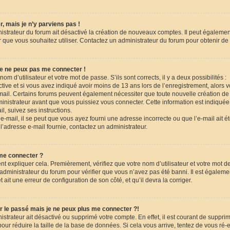
, mais je n’y parviens pas !
nistrateur du forum ait désactivé la création de nouveaux comptes. Il peut égalemen
eur que vous souhaitez utiliser. Contactez un administrateur du forum pour obtenir de 
je ne peux pas me connecter !
nom d’utilisateur et votre mot de passe. S’ils sont corrects, il y a deux possibilités :
tive et si vous avez indiqué avoir moins de 13 ans lors de l’enregistrement, alors 
-mail. Certains forums peuvent également nécessiter que toute nouvelle création de
istrateur avant que vous puissiez vous connecter. Cette information est indiquée 
l, suivez ses instructions.
-mail, il se peut que vous ayez fourni une adresse incorrecte ou que l’e-mail ait été t
l’adresse e-mail fournie, contactez un administrateur.
 me connecter ?
nt expliquer cela. Premièrement, vérifiez que votre nom d’utilisateur et votre mot d
n administrateur du forum pour vérifier que vous n’avez pas été banni. Il est égaleme
et ait une erreur de configuration de son côté, et qu’il devra la corriger.
r le passé mais je ne peux plus me connecter ?!
nistrateur ait désactivé ou supprimé votre compte. En effet, il est courant de suppri
r réduire la taille de la base de données. Si cela vous arrive, tentez de vous ré-e