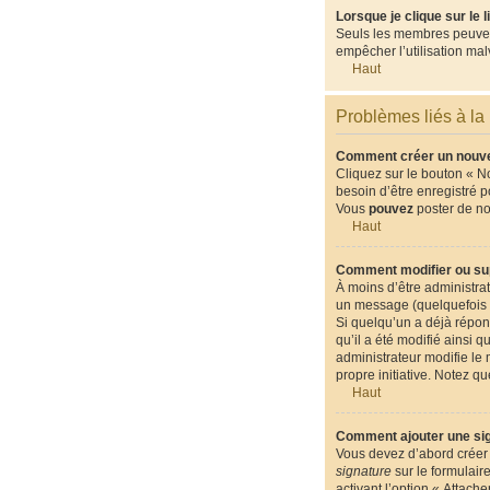
Lorsque je clique sur le 
Seuls les membres peuvent 
empêcher l’utilisation malv
Haut
Problèmes liés à la
Comment créer un nouvea
Cliquez sur le bouton « N
besoin d’être enregistré 
Vous
pouvez
poster de n
Haut
Comment modifier ou su
À moins d’être administr
un message (quelquefois d
Si quelqu’un a déjà répon
qu’il a été modifié ainsi 
administrateur modifie le 
propre initiative. Notez 
Haut
Comment ajouter une si
Vous devez d’abord créer 
signature
sur le formulair
activant l’option « Attach