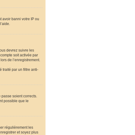
t avoir banni votre IP ou
l’aide.
vous devrez suivre les
 compte soit activée par
lors de l’enregistrement.
raité par un filtre anti-
e passe soient corrects.
nt possible que le
mer régulièrement les
nregistrer et soyez plus