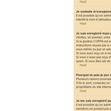
Haut
Je souhaite m’enregistrer
Il est possible qu’un admi
interdit le nom d’utilisat
Haut
Je suis enregistré mais 
Vérifiez, en premier, votre 
Si la gestion COPPA est ac
instructions reçues par e
vous-même ou par un admin
Si vous avez reçu un e-mai
Si vous n’avez pas reçu d’e
spam. Si vous êtes sûr de 
Haut
Pourquoi ne puis-je pas
Plusieurs raisons pourraie
S’ils le sont, contactez u
propriétaire du site Intern
Haut
Je me suis enregistré pa
Il est possible qu’un admi
membres ne postant pas pou