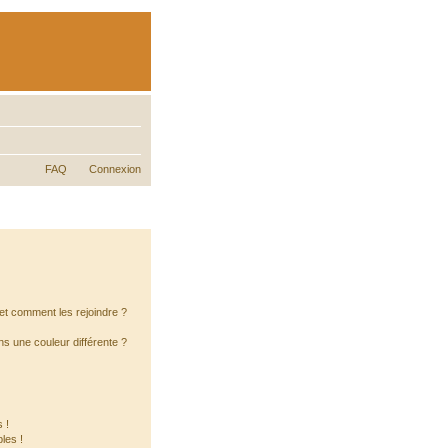
FAQ
Connexion
s et comment les rejoindre ?
s une couleur différente ?
 !
les !