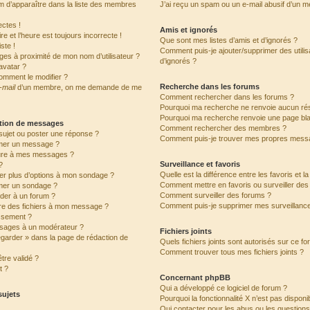
’apparaître dans la liste des membres
J’ai reçu un spam ou un e-mail abusif d’un 
ctes !
Amis et ignorés
e et l’heure est toujours incorrecte !
Que sont mes listes d’amis et d’ignorés ?
ste !
Comment puis-je ajouter/supprimer des utilis
ges à proximité de mon nom d’utilisateur ?
d’ignorés ?
avatar ?
omment le modifier ?
Recherche dans les forums
-mail
d’un membre, on me demande de me
Comment rechercher dans les forums ?
Pourquoi ma recherche ne renvoie aucun rés
Pourquoi ma recherche renvoie une page bl
ation de messages
Comment rechercher des membres ?
ujet ou poster une réponse ?
Comment puis-je trouver mes propres messa
mer un message ?
ure à mes messages ?
Surveillance et favoris
?
Quelle est la différence entre les favoris et l
ter plus d’options à mon sondage ?
Comment mettre en favoris ou surveiller des 
mer un sondage ?
Comment surveiller des forums ?
der à un forum ?
Comment puis-je supprimer mes surveillance
dre des fichiers à mon message ?
issement ?
sages à un modérateur ?
Fichiers joints
egarder » dans la page de rédaction de
Quels fichiers joints sont autorisés sur ce f
Comment trouver tous mes fichiers joints ?
tre validé ?
t ?
Concernant phpBB
Qui a développé ce logiciel de forum ?
sujets
Pourquoi la fonctionnalité X n’est pas disponi
Qui contacter pour les abus ou les question