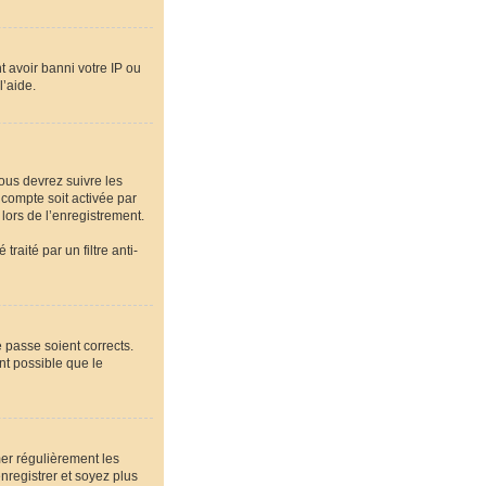
t avoir banni votre IP ou
l’aide.
vous devrez suivre les
 compte soit activée par
lors de l’enregistrement.
raité par un filtre anti-
e passe soient corrects.
nt possible que le
mer régulièrement les
nregistrer et soyez plus