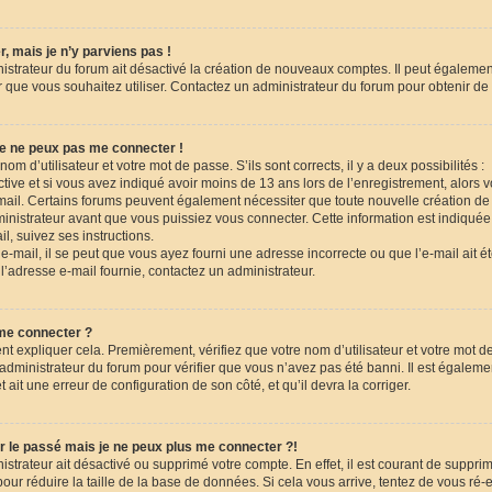
, mais je n’y parviens pas !
nistrateur du forum ait désactivé la création de nouveaux comptes. Il peut égalemen
eur que vous souhaitez utiliser. Contactez un administrateur du forum pour obtenir de 
je ne peux pas me connecter !
nom d’utilisateur et votre mot de passe. S’ils sont corrects, il y a deux possibilités :
tive et si vous avez indiqué avoir moins de 13 ans lors de l’enregistrement, alors 
-mail. Certains forums peuvent également nécessiter que toute nouvelle création de
istrateur avant que vous puissiez vous connecter. Cette information est indiquée 
l, suivez ses instructions.
-mail, il se peut que vous ayez fourni une adresse incorrecte ou que l’e-mail ait été t
l’adresse e-mail fournie, contactez un administrateur.
 me connecter ?
nt expliquer cela. Premièrement, vérifiez que votre nom d’utilisateur et votre mot d
n administrateur du forum pour vérifier que vous n’avez pas été banni. Il est égaleme
et ait une erreur de configuration de son côté, et qu’il devra la corriger.
r le passé mais je ne peux plus me connecter ?!
nistrateur ait désactivé ou supprimé votre compte. En effet, il est courant de suppri
r réduire la taille de la base de données. Si cela vous arrive, tentez de vous ré-e