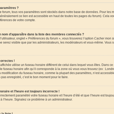
paramètres ?
 forum, tous vos paramètres sont stockés dans notre base de données. Pour les m
énéralement ce lien est accessible en haut de toutes les pages du forum). Cela vo
éférences de votre compte.
om d’apparaître dans la liste des membres connectés ?
utilisateur, onglet « Préférences du forum », vous trouverez l’option
Cacher mon st
 ne serez visible que par les administrateurs, les modérateurs et vous-même. Vous 
orrectes !
e affichée utilise un fuseau horaire différent de celui dans lequel vous êtes. Dans c
le fuseau horaire afin qu’il corresponde à la zone où vous vous trouvez (ex : Londr
la modification du fuseau horaire, comme la plupart des paramètres, n’est accessi
 pas enregistré, c’est le bon moment pour le faire.
raire et l’heure est toujours incorrecte !
orrectement paramétré votre fuseau horaire et l’heure d’été et que l’heure est toujour
 à l’heure. Signalez ce problème à un administrateur.
la liste !