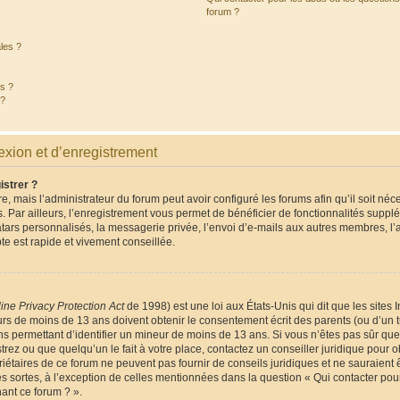
forum ?
les ?
és ?
 ?
xion et d’enregistrement
istrer ?
e, mais l’administrateur du forum peut avoir configuré les forums afin qu’il soit néc
 Par ailleurs, l’enregistrement vous permet de bénéficier de fonctionnalités suppl
tars personnalisés, la messagerie privée, l’envoi d’e-mails aux autres membres, l
te est rapide et vivement conseillée.
ine Privacy Protection Act
de 1998) est une loi aux États-Unis qui dit que les sites I
rs de moins de 13 ans doivent obtenir le consentement écrit des parents (ou d’un tu
ns permettant d’identifier un mineur de moins de 13 ans. Si vous n’êtes pas sûr que
rez ou que quelqu’un le fait à votre place, contactez un conseiller juridique pour o
iétaires de ce forum ne peuvent pas fournir de conseils juridiques et ne sauraient 
s sortes, à l’exception de celles mentionnées dans la question « Qui contacter pou
ant ce forum ? ».