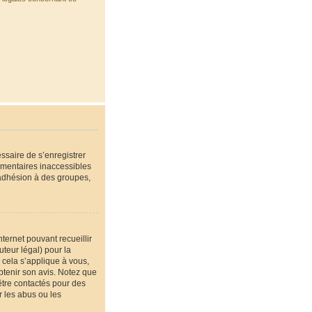
essaire de s’enregistrer
émentaires inaccessibles
’adhésion à des groupes,
nternet pouvant recueillir
teur légal) pour la
 cela s’applique à vous,
btenir son avis. Notez que
être contactés pour des
r les abus ou les