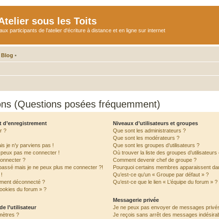
telier sous les Toits
participants de l'atelier d'écriture à distance et en ligne sur internet
 Blog
•
ions (Questions posées fréquemment)
t d’enregistrement
Niveaux d’utilisateurs et groupes
r ?
Que sont les administrateurs ?
Que sont les modérateurs ?
is je n’y parviens pas !
Que sont les groupes d’utilisateurs ?
e peux pas me connecter !
Où trouver la liste des groupes d’utilisateur
connecter ?
Comment devenir chef de groupe ?
 passé mais je ne peux plus me connecter ?!
Pourquoi certains membres apparaissent dan
!
Qu’est-ce qu’un « Groupe par défaut » ?
ement déconnecté ?
Qu’est-ce que le lien « L’équipe du forum » ?
cookies du forum » ?
Messagerie privée
e l’utilisateur
Je ne peux pas envoyer de messages privés
mètres ?
Je reçois sans arrêt des messages indésirab