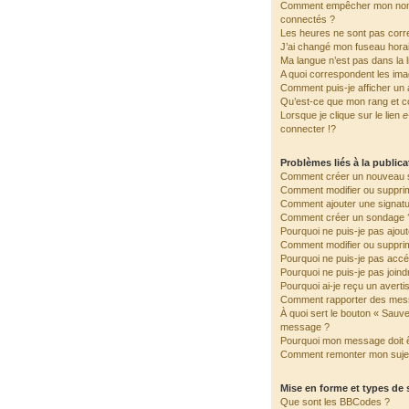
Comment empêcher mon nom d
connectés ?
Les heures ne sont pas corre
J’ai changé mon fuseau horair
Ma langue n’est pas dans la li
A quoi correspondent les ima
Comment puis-je afficher un 
Qu’est-ce que mon rang et c
Lorsque je clique sur le lien
e
connecter !?
Problèmes liés à la public
Comment créer un nouveau s
Comment modifier ou suppri
Comment ajouter une signat
Comment créer un sondage 
Pourquoi ne puis-je pas ajou
Comment modifier ou suppri
Pourquoi ne puis-je pas accé
Pourquoi ne puis-je pas join
Pourquoi ai-je reçu un avert
Comment rapporter des mes
À quoi sert le bouton « Sauv
message ?
Pourquoi mon message doit ê
Comment remonter mon suje
Mise en forme et types de 
Que sont les BBCodes ?