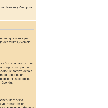
administrateur). Ceci pour
 se peut que vous ayez
age des forums, exemple :
ges. Vous pouvez modifier
message correspondant.
odifié, le nombre de fois
un modérateur ou un
odifié le message de leur
a répondu.
cocher
Attacher ma
ous vos messages en
> Modifier les préférences