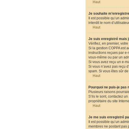
Haut
Je souhaite m’enregistrer
Il est possible qu’un admi
interdit le nom d’utilisat
Haut
Je suis enregistré mais 
Vérifiez, en premier, votre 
Si la gestion COPPA est ac
instructions reçues par e
vous-même ou par un admin
Si vous avez reçu un e-mai
Si vous n’avez pas reçu d’e
spam. Si vous êtes sûr de 
Haut
Pourquoi ne puis-je pas
Plusieurs raisons pourraie
S’ils le sont, contactez u
propriétaire du site Intern
Haut
Je me suis enregistré pa
Il est possible qu’un admi
membres ne postant pas pou