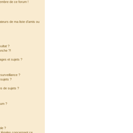
membre de ce forum !
ateurs de ma liste d’amis ou
ultat ?
anche ?!
ges et sujets ?
a surveillance ?
sujets ?
s de sujets ?
orum ?
ble ?
s légales concernant ce