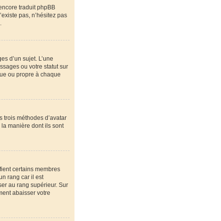
 encore traduit phpBB
’existe pas, n’hésitez pas
.
es d’un sujet. L’une
ssages ou votre statut sur
que ou propre à chaque
es trois méthodes d’avatar
 la manière dont ils sont
ifient certains membres
n rang car il est
ser au rang supérieur. Sur
ement abaisser votre