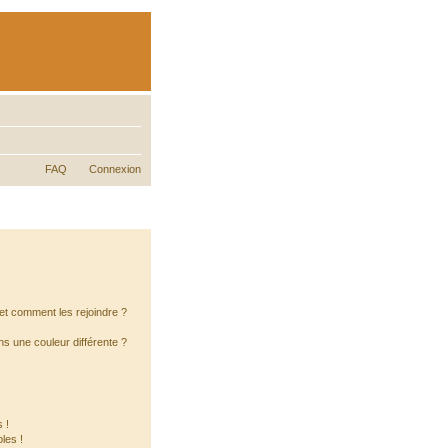
FAQ
Connexion
s et comment les rejoindre ?
s une couleur différente ?
 !
les !