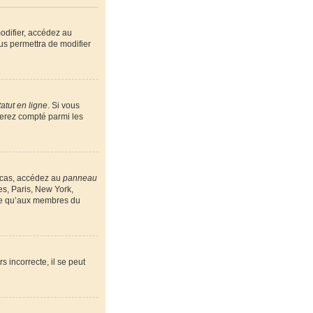
odifier, accédez au
us permettra de modifier
atut en ligne
. Si vous
serez compté parmi les
e cas, accédez au
panneau
es, Paris, New York,
ble qu’aux membres du
s incorrecte, il se peut