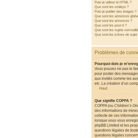
Puis-je utiliser le HTML ?
Que sont les smileys ?
Puis-je publier des images ?
Que sont les annonces globa
Que sont les annonces ?
Que sont les post-it ?
Que sont les sujets verrouill
Que sont les icônes de sujet
Problèmes de conne
Pourquoi dois-je m’enreg
Vous pouvez ne pas le fair
pour poster des messages.
aux invités comme les ava
etc. La création d’un comp
Haut
Que signifie COPPA ?
COPPA (ou
Children’s Onl
des informations de mineu
collecte de ces informatio
lorsque vous vous enregist
phpBB Limited et les propr
questions légales de toute
questions légales concern