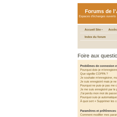
Forums de l'A
Espaces d'échanges ouverts aux 
Accueil Site
•
Accès
Index du forum
Foire aux quest
Problèmes de connexion e
Pourquoi dois-je m’enregistre
Que signifie COPPA ?
Je souhaite m’enregistrer, ma
Je suis enregistré mais je n
Pourquoi ne puis-je pas me 
Je me suis enregistré par le
J’ai perdu mon mot de passe 
Pourquoi suis-je automatiqu
À quoi sert « Supprimer les 
Paramètres et préférences d
Comment modifier mes para