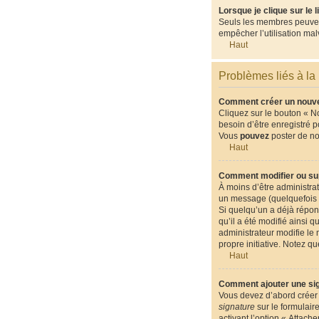
Lorsque je clique sur le 
Seuls les membres peuvent 
empêcher l’utilisation malv
Haut
Problèmes liés à la
Comment créer un nouvea
Cliquez sur le bouton « N
besoin d’être enregistré 
Vous
pouvez
poster de n
Haut
Comment modifier ou su
À moins d’être administr
un message (quelquefois d
Si quelqu’un a déjà répon
qu’il a été modifié ainsi 
administrateur modifie le 
propre initiative. Notez 
Haut
Comment ajouter une si
Vous devez d’abord créer 
signature
sur le formulair
activant l’option « Attach