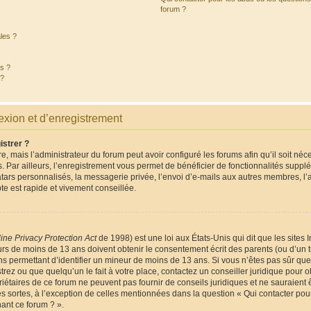
forum ?
les ?
és ?
 ?
xion et d’enregistrement
istrer ?
e, mais l’administrateur du forum peut avoir configuré les forums afin qu’il soit néc
 Par ailleurs, l’enregistrement vous permet de bénéficier de fonctionnalités suppl
tars personnalisés, la messagerie privée, l’envoi d’e-mails aux autres membres, l
te est rapide et vivement conseillée.
ine Privacy Protection Act
de 1998) est une loi aux États-Unis qui dit que les sites I
rs de moins de 13 ans doivent obtenir le consentement écrit des parents (ou d’un tu
ns permettant d’identifier un mineur de moins de 13 ans. Si vous n’êtes pas sûr que
rez ou que quelqu’un le fait à votre place, contactez un conseiller juridique pour o
iétaires de ce forum ne peuvent pas fournir de conseils juridiques et ne sauraient 
s sortes, à l’exception de celles mentionnées dans la question « Qui contacter pou
ant ce forum ? ».