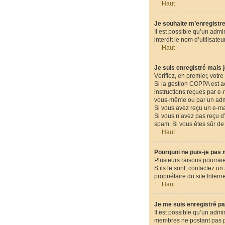
Haut
Je souhaite m’enregistrer
Il est possible qu’un admi
interdit le nom d’utilisat
Haut
Je suis enregistré mais 
Vérifiez, en premier, votre 
Si la gestion COPPA est ac
instructions reçues par e
vous-même ou par un admin
Si vous avez reçu un e-mai
Si vous n’avez pas reçu d’e
spam. Si vous êtes sûr de 
Haut
Pourquoi ne puis-je pas
Plusieurs raisons pourraie
S’ils le sont, contactez u
propriétaire du site Intern
Haut
Je me suis enregistré pa
Il est possible qu’un admi
membres ne postant pas pou