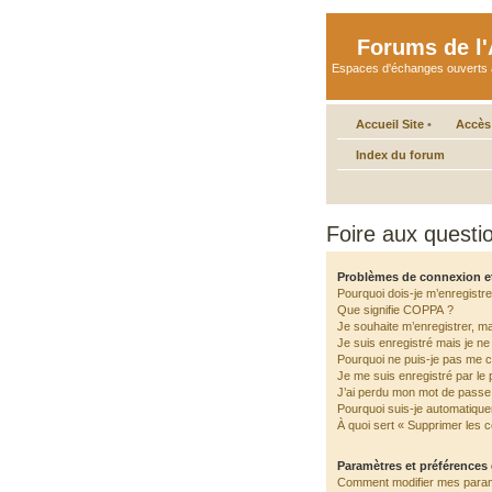
Forums de l'A
Espaces d'échanges ouverts aux 
Accueil Site
•
Accès
Index du forum
Foire aux quest
Problèmes de connexion e
Pourquoi dois-je m’enregistre
Que signifie COPPA ?
Je souhaite m’enregistrer, ma
Je suis enregistré mais je n
Pourquoi ne puis-je pas me 
Je me suis enregistré par le
J’ai perdu mon mot de passe 
Pourquoi suis-je automatiqu
À quoi sert « Supprimer les 
Paramètres et préférences d
Comment modifier mes para