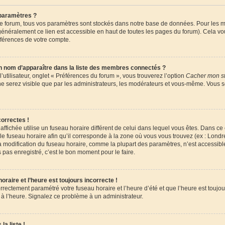
paramètres ?
 forum, tous vos paramètres sont stockés dans notre base de données. Pour les m
énéralement ce lien est accessible en haut de toutes les pages du forum). Cela vo
éférences de votre compte.
om d’apparaître dans la liste des membres connectés ?
utilisateur, onglet « Préférences du forum », vous trouverez l’option
Cacher mon st
 ne serez visible que par les administrateurs, les modérateurs et vous-même. Vous 
orrectes !
e affichée utilise un fuseau horaire différent de celui dans lequel vous êtes. Dans c
le fuseau horaire afin qu’il corresponde à la zone où vous vous trouvez (ex : Londr
la modification du fuseau horaire, comme la plupart des paramètres, n’est accessi
 pas enregistré, c’est le bon moment pour le faire.
raire et l’heure est toujours incorrecte !
orrectement paramétré votre fuseau horaire et l’heure d’été et que l’heure est toujour
 à l’heure. Signalez ce problème à un administrateur.
la liste !