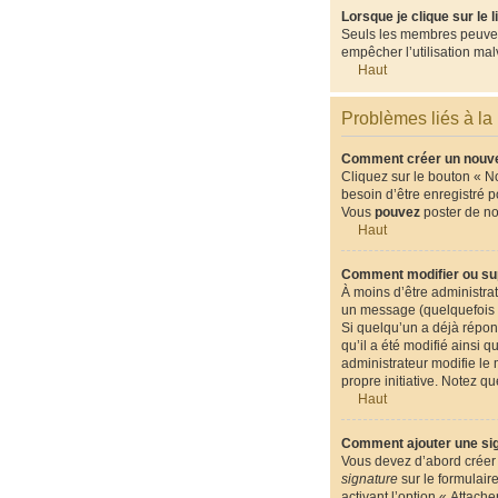
Lorsque je clique sur le 
Seuls les membres peuvent 
empêcher l’utilisation malv
Haut
Problèmes liés à la
Comment créer un nouvea
Cliquez sur le bouton « N
besoin d’être enregistré 
Vous
pouvez
poster de n
Haut
Comment modifier ou su
À moins d’être administr
un message (quelquefois d
Si quelqu’un a déjà répon
qu’il a été modifié ainsi 
administrateur modifie le 
propre initiative. Notez 
Haut
Comment ajouter une si
Vous devez d’abord créer 
signature
sur le formulair
activant l’option « Attach