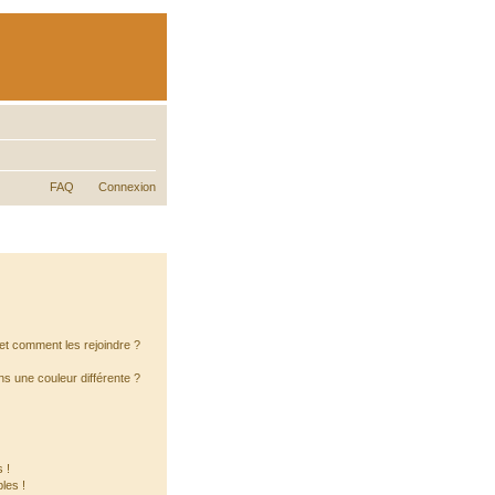
FAQ
Connexion
s et comment les rejoindre ?
s une couleur différente ?
 !
les !