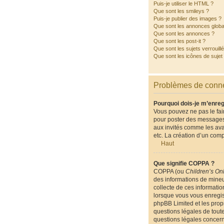
Puis-je utiliser le HTML ?
Que sont les smileys ?
Puis-je publier des images ?
Que sont les annonces globa
Que sont les annonces ?
Que sont les post-it ?
Que sont les sujets verrouill
Que sont les icônes de sujet
Problèmes de conne
Pourquoi dois-je m’enreg
Vous pouvez ne pas le fair
pour poster des messages.
aux invités comme les ava
etc. La création d’un comp
Haut
Que signifie COPPA ?
COPPA (ou
Children’s Onl
des informations de mineu
collecte de ces informatio
lorsque vous vous enregist
phpBB Limited et les propr
questions légales de toute
questions légales concern