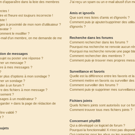
’apparaître dans la liste des membres
J’ai reçu un spam ou un e-mail abusif d’un 
ctes !
Amis et ignorés
e et l’heure est toujours incorrecte !
Que sont mes listes d’amis et d’ignorés ?
ste !
Comment puis-je ajouter/supprimer des utilis
ges à proximité de mon nom d’utilisateur ?
d’ignorés ?
avatar ?
omment le modifier ?
Recherche dans les forums
-mail
d’un membre, on me demande de me
Comment rechercher dans les forums ?
Pourquoi ma recherche ne renvoie aucun rés
Pourquoi ma recherche renvoie une page bl
ation de messages
Comment rechercher des membres ?
ujet ou poster une réponse ?
Comment puis-je trouver mes propres messa
mer un message ?
ure à mes messages ?
Surveillance et favoris
?
Quelle est la différence entre les favoris et l
ter plus d’options à mon sondage ?
Comment mettre en favoris ou surveiller des 
mer un sondage ?
Comment surveiller des forums ?
der à un forum ?
Comment puis-je supprimer mes surveillance
dre des fichiers à mon message ?
issement ?
sages à un modérateur ?
Fichiers joints
egarder » dans la page de rédaction de
Quels fichiers joints sont autorisés sur ce f
Comment trouver tous mes fichiers joints ?
tre validé ?
t ?
Concernant phpBB
Qui a développé ce logiciel de forum ?
sujets
Pourquoi la fonctionnalité X n’est pas disponi
Qui contacter pour les abus ou les question