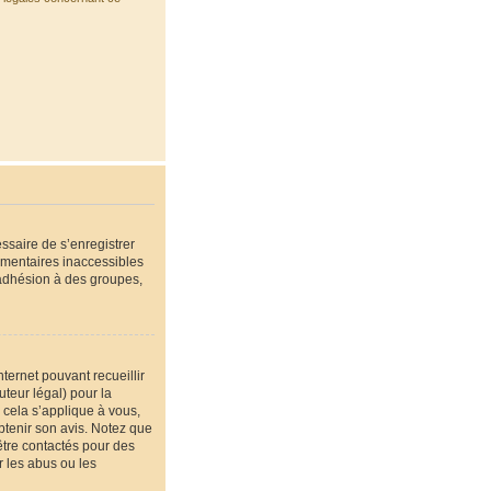
essaire de s’enregistrer
émentaires inaccessibles
’adhésion à des groupes,
nternet pouvant recueillir
teur légal) pour la
 cela s’applique à vous,
btenir son avis. Notez que
être contactés pour des
r les abus ou les