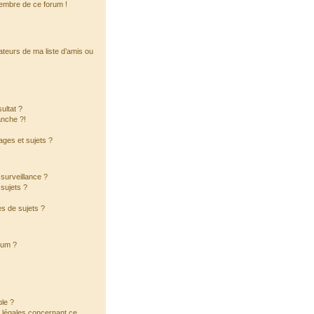
membre de ce forum !
ateurs de ma liste d’amis ou
ultat ?
anche ?!
ges et sujets ?
a surveillance ?
sujets ?
s de sujets ?
orum ?
ble ?
s légales concernant ce