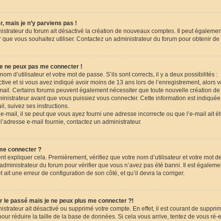
, mais je n’y parviens pas !
nistrateur du forum ait désactivé la création de nouveaux comptes. Il peut égalemen
eur que vous souhaitez utiliser. Contactez un administrateur du forum pour obtenir de 
je ne peux pas me connecter !
nom d’utilisateur et votre mot de passe. S’ils sont corrects, il y a deux possibilités :
tive et si vous avez indiqué avoir moins de 13 ans lors de l’enregistrement, alors 
-mail. Certains forums peuvent également nécessiter que toute nouvelle création de
istrateur avant que vous puissiez vous connecter. Cette information est indiquée 
l, suivez ses instructions.
-mail, il se peut que vous ayez fourni une adresse incorrecte ou que l’e-mail ait été t
l’adresse e-mail fournie, contactez un administrateur.
 me connecter ?
nt expliquer cela. Premièrement, vérifiez que votre nom d’utilisateur et votre mot d
n administrateur du forum pour vérifier que vous n’avez pas été banni. Il est égaleme
et ait une erreur de configuration de son côté, et qu’il devra la corriger.
r le passé mais je ne peux plus me connecter ?!
nistrateur ait désactivé ou supprimé votre compte. En effet, il est courant de suppri
r réduire la taille de la base de données. Si cela vous arrive, tentez de vous ré-e