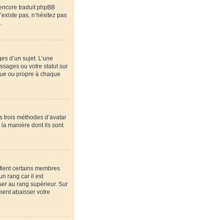
 encore traduit phpBB
’existe pas, n’hésitez pas
.
es d’un sujet. L’une
ssages ou votre statut sur
que ou propre à chaque
es trois méthodes d’avatar
 la manière dont ils sont
ifient certains membres
n rang car il est
ser au rang supérieur. Sur
ement abaisser votre