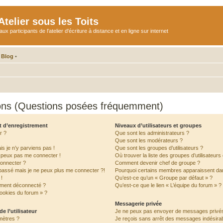
telier sous les Toits
participants de l'atelier d'écriture à distance et en ligne sur internet
 Blog
•
ions (Questions posées fréquemment)
t d’enregistrement
Niveaux d’utilisateurs et groupes
r ?
Que sont les administrateurs ?
Que sont les modérateurs ?
is je n’y parviens pas !
Que sont les groupes d’utilisateurs ?
e peux pas me connecter !
Où trouver la liste des groupes d’utilisateur
connecter ?
Comment devenir chef de groupe ?
 passé mais je ne peux plus me connecter ?!
Pourquoi certains membres apparaissent dan
!
Qu’est-ce qu’un « Groupe par défaut » ?
ement déconnecté ?
Qu’est-ce que le lien « L’équipe du forum » ?
cookies du forum » ?
Messagerie privée
e l’utilisateur
Je ne peux pas envoyer de messages privés
mètres ?
Je reçois sans arrêt des messages indésirab