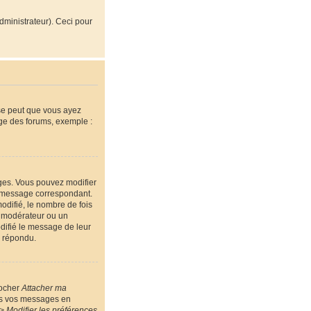
administrateur). Ceci pour
 se peut que vous ayez
age des forums, exemple :
ges. Vous pouvez modifier
message correspondant.
odifié, le nombre de fois
un modérateur ou un
odifié le message de leur
a répondu.
cocher
Attacher ma
ous vos messages en
> Modifier les préférences