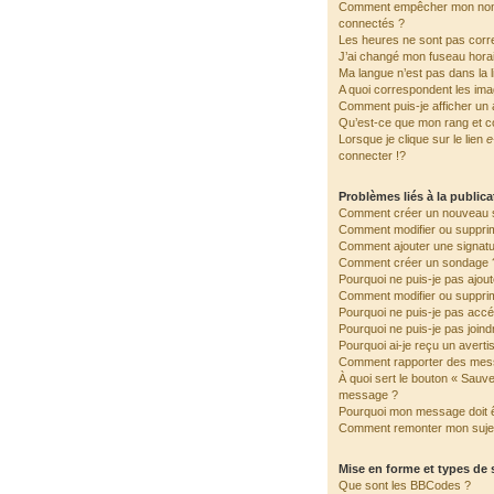
Comment empêcher mon nom d
connectés ?
Les heures ne sont pas corre
J’ai changé mon fuseau horair
Ma langue n’est pas dans la li
A quoi correspondent les ima
Comment puis-je afficher un 
Qu’est-ce que mon rang et c
Lorsque je clique sur le lien
e
connecter !?
Problèmes liés à la public
Comment créer un nouveau s
Comment modifier ou suppri
Comment ajouter une signat
Comment créer un sondage 
Pourquoi ne puis-je pas ajou
Comment modifier ou suppri
Pourquoi ne puis-je pas accé
Pourquoi ne puis-je pas join
Pourquoi ai-je reçu un avert
Comment rapporter des mes
À quoi sert le bouton « Sauv
message ?
Pourquoi mon message doit ê
Comment remonter mon suje
Mise en forme et types de 
Que sont les BBCodes ?