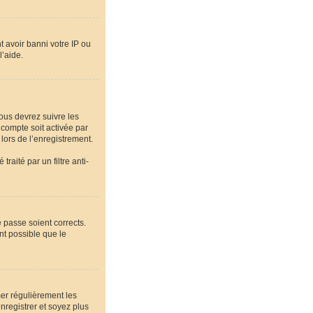
t avoir banni votre IP ou
l’aide.
vous devrez suivre les
 compte soit activée par
lors de l’enregistrement.
raité par un filtre anti-
e passe soient corrects.
nt possible que le
mer régulièrement les
nregistrer et soyez plus