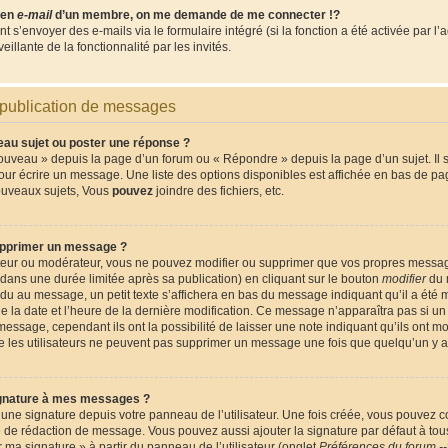
lien
e-mail
d’un membre, on me demande de me connecter !?
s’envoyer des e-mails via le formulaire intégré (si la fonction a été activée par l’
eillante de la fonctionnalité par les invités.
 publication de messages
u sujet ou poster une réponse ?
ouveau » depuis la page d’un forum ou « Répondre » depuis la page d’un sujet. Il
pour écrire un message. Une liste des options disponibles est affichée en bas de p
ouveaux sujets, Vous
pouvez
joindre des fichiers, etc.
pprimer un message ?
ateur ou modérateur, vous ne pouvez modifier ou supprimer que vos propres messa
ans une durée limitée après sa publication) en cliquant sur le bouton
modifier
du 
du au message, un petit texte s’affichera en bas du message indiquant qu’il a été m
que la date et l’heure de la dernière modification. Ce message n’apparaîtra pas si 
message, cependant ils ont la possibilité de laisser une note indiquant qu’ils ont m
que les utilisateurs ne peuvent pas supprimer un message une fois que quelqu’un y 
gnature à mes messages ?
une signature depuis votre panneau de l’utilisateur. Une fois créée, vous pouvez 
e de rédaction de message. Vous pouvez aussi ajouter la signature par défaut à t
er ma signature » à partir du panneau de l’utilisateur (onglet
Préférences du forum --