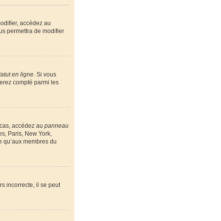
odifier, accédez au
us permettra de modifier
atut en ligne
. Si vous
serez compté parmi les
e cas, accédez au
panneau
es, Paris, New York,
ble qu’aux membres du
s incorrecte, il se peut