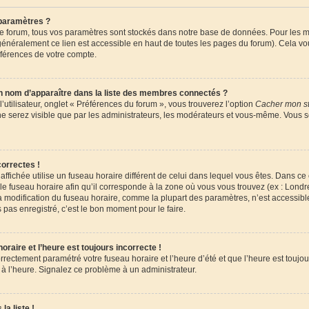
paramètres ?
 forum, tous vos paramètres sont stockés dans notre base de données. Pour les m
énéralement ce lien est accessible en haut de toutes les pages du forum). Cela vo
éférences de votre compte.
om d’apparaître dans la liste des membres connectés ?
utilisateur, onglet « Préférences du forum », vous trouverez l’option
Cacher mon st
 ne serez visible que par les administrateurs, les modérateurs et vous-même. Vous 
orrectes !
e affichée utilise un fuseau horaire différent de celui dans lequel vous êtes. Dans c
le fuseau horaire afin qu’il corresponde à la zone où vous vous trouvez (ex : Londr
la modification du fuseau horaire, comme la plupart des paramètres, n’est accessi
 pas enregistré, c’est le bon moment pour le faire.
raire et l’heure est toujours incorrecte !
orrectement paramétré votre fuseau horaire et l’heure d’été et que l’heure est toujour
 à l’heure. Signalez ce problème à un administrateur.
la liste !