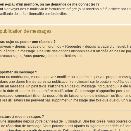
lien
e-mail
d’un membre, on me demande de me connecter !?
s’envoyer des e-mails via le formulaire intégré (si la fonction a été activée par l’
eillante de la fonctionnalité par les invités.
 publication de messages
u sujet ou poster une réponse ?
ouveau » depuis la page d’un forum ou « Répondre » depuis la page d’un sujet. Il
pour écrire un message. Une liste des options disponibles est affichée en bas de p
ouveaux sujets, Vous
pouvez
joindre des fichiers, etc.
pprimer un message ?
ateur ou modérateur, vous ne pouvez modifier ou supprimer que vos propres messa
ans une durée limitée après sa publication) en cliquant sur le bouton
modifier
du 
du au message, un petit texte s’affichera en bas du message indiquant qu’il a été m
que la date et l’heure de la dernière modification. Ce message n’apparaîtra pas si 
message, cependant ils ont la possibilité de laisser une note indiquant qu’ils ont m
que les utilisateurs ne peuvent pas supprimer un message une fois que quelqu’un y 
gnature à mes messages ?
une signature depuis votre panneau de l’utilisateur. Une fois créée, vous pouvez 
e de rédaction de message. Vous pouvez aussi ajouter la signature par défaut à t
er ma signature » à partir du panneau de l’utilisateur (onglet
Préférences du forum --