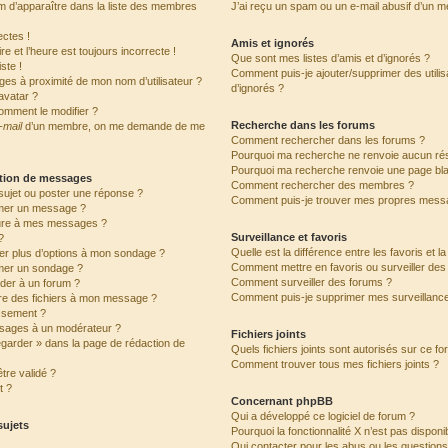
’apparaître dans la liste des membres
J’ai reçu un spam ou un e-mail abusif d’un 
ctes !
Amis et ignorés
e et l’heure est toujours incorrecte !
Que sont mes listes d’amis et d’ignorés ?
ste !
Comment puis-je ajouter/supprimer des utilis
ges à proximité de mon nom d’utilisateur ?
d’ignorés ?
avatar ?
omment le modifier ?
Recherche dans les forums
-mail
d’un membre, on me demande de me
Comment rechercher dans les forums ?
Pourquoi ma recherche ne renvoie aucun rés
Pourquoi ma recherche renvoie une page bl
ation de messages
Comment rechercher des membres ?
ujet ou poster une réponse ?
Comment puis-je trouver mes propres messa
mer un message ?
ure à mes messages ?
Surveillance et favoris
?
Quelle est la différence entre les favoris et l
ter plus d’options à mon sondage ?
Comment mettre en favoris ou surveiller des 
mer un sondage ?
Comment surveiller des forums ?
der à un forum ?
Comment puis-je supprimer mes surveillance
dre des fichiers à mon message ?
issement ?
sages à un modérateur ?
Fichiers joints
egarder » dans la page de rédaction de
Quels fichiers joints sont autorisés sur ce f
Comment trouver tous mes fichiers joints ?
tre validé ?
t ?
Concernant phpBB
Qui a développé ce logiciel de forum ?
sujets
Pourquoi la fonctionnalité X n’est pas disponi
Qui contacter pour les abus ou les question