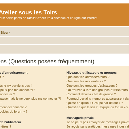
telier sous les Toits
participants de l'atelier d'écriture à distance et en ligne sur internet
 Blog
•
ions (Questions posées fréquemment)
t d’enregistrement
Niveaux d’utilisateurs et groupes
r ?
Que sont les administrateurs ?
Que sont les modérateurs ?
is je n’y parviens pas !
Que sont les groupes d’utilisateurs ?
e peux pas me connecter !
Où trouver la liste des groupes d’utilisateur
connecter ?
Comment devenir chef de groupe ?
 passé mais je ne peux plus me connecter ?!
Pourquoi certains membres apparaissent dan
!
Qu’est-ce qu’un « Groupe par défaut » ?
ement déconnecté ?
Qu’est-ce que le lien « L’équipe du forum » ?
cookies du forum » ?
Messagerie privée
e l’utilisateur
Je ne peux pas envoyer de messages privés
mètres ?
Je reçois sans arrêt des messages indésirab