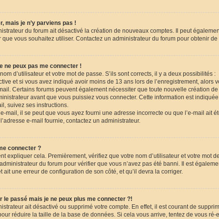
, mais je n’y parviens pas !
nistrateur du forum ait désactivé la création de nouveaux comptes. Il peut égalemen
eur que vous souhaitez utiliser. Contactez un administrateur du forum pour obtenir de 
je ne peux pas me connecter !
nom d’utilisateur et votre mot de passe. S’ils sont corrects, il y a deux possibilités :
tive et si vous avez indiqué avoir moins de 13 ans lors de l’enregistrement, alors 
-mail. Certains forums peuvent également nécessiter que toute nouvelle création de
istrateur avant que vous puissiez vous connecter. Cette information est indiquée 
l, suivez ses instructions.
-mail, il se peut que vous ayez fourni une adresse incorrecte ou que l’e-mail ait été t
l’adresse e-mail fournie, contactez un administrateur.
 me connecter ?
nt expliquer cela. Premièrement, vérifiez que votre nom d’utilisateur et votre mot d
n administrateur du forum pour vérifier que vous n’avez pas été banni. Il est égaleme
et ait une erreur de configuration de son côté, et qu’il devra la corriger.
r le passé mais je ne peux plus me connecter ?!
nistrateur ait désactivé ou supprimé votre compte. En effet, il est courant de suppri
r réduire la taille de la base de données. Si cela vous arrive, tentez de vous ré-e