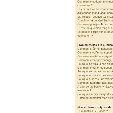
Comment empêcher mon nom d
connectés ?
Les heures ne sont pas corre
J’ai changé mon fuseau horair
Ma langue n’est pas dans la li
A quoi correspondent les ima
Comment puis-je afficher un 
Qu’est-ce que mon rang et c
Lorsque je clique sur le lien
e
connecter !?
Problèmes liés à la public
Comment créer un nouveau s
Comment modifier ou suppri
Comment ajouter une signat
Comment créer un sondage 
Pourquoi ne puis-je pas ajou
Comment modifier ou suppri
Pourquoi ne puis-je pas accé
Pourquoi ne puis-je pas join
Pourquoi ai-je reçu un avert
Comment rapporter des mes
À quoi sert le bouton « Sauv
message ?
Pourquoi mon message doit ê
Comment remonter mon suje
Mise en forme et types de 
Que sont les BBCodes ?