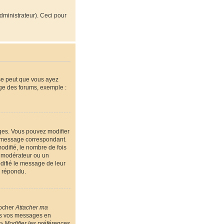
administrateur). Ceci pour
 se peut que vous ayez
age des forums, exemple :
ges. Vous pouvez modifier
message correspondant.
odifié, le nombre de fois
un modérateur ou un
odifié le message de leur
a répondu.
cocher
Attacher ma
ous vos messages en
> Modifier les préférences