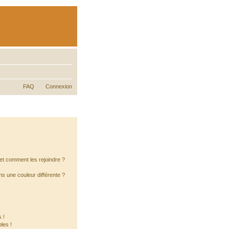
FAQ
Connexion
s et comment les rejoindre ?
s une couleur différente ?
 !
les !