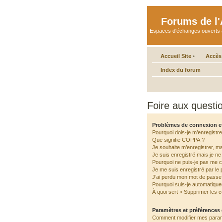
Forums de l'A
Espaces d'échanges ouverts aux 
Accueil Site
•
Accès
Index du forum
Foire aux quest
Problèmes de connexion e
Pourquoi dois-je m’enregistre
Que signifie COPPA ?
Je souhaite m’enregistrer, ma
Je suis enregistré mais je n
Pourquoi ne puis-je pas me 
Je me suis enregistré par le
J’ai perdu mon mot de passe 
Pourquoi suis-je automatiqu
À quoi sert « Supprimer les 
Paramètres et préférences d
Comment modifier mes para