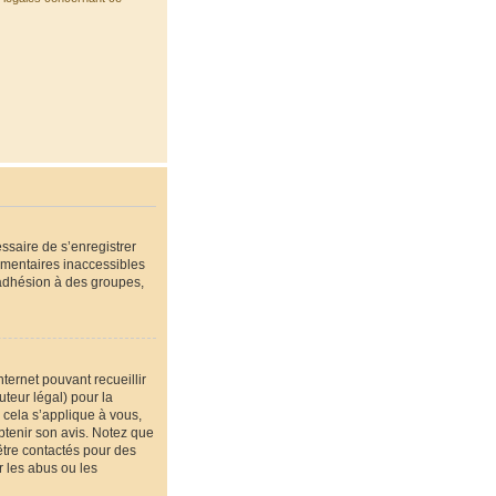
essaire de s’enregistrer
émentaires inaccessibles
’adhésion à des groupes,
nternet pouvant recueillir
teur légal) pour la
 cela s’applique à vous,
btenir son avis. Notez que
être contactés pour des
r les abus ou les