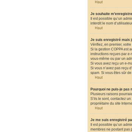
Haut
Je souhaite m’enregistrer
Il est possible qu’un admi
interdit le nom d’utilisat
Haut
Je suis enregistré mais 
Vérifiez, en premier, votre 
Si la gestion COPPA est ac
instructions reçues par e
vous-même ou par un admin
Si vous avez reçu un e-mai
Si vous n’avez pas reçu d’e
spam. Si vous êtes sûr de 
Haut
Pourquoi ne puis-je pas
Plusieurs raisons pourraie
S’ils le sont, contactez u
propriétaire du site Intern
Haut
Je me suis enregistré pa
Il est possible qu’un admi
membres ne postant pas pou