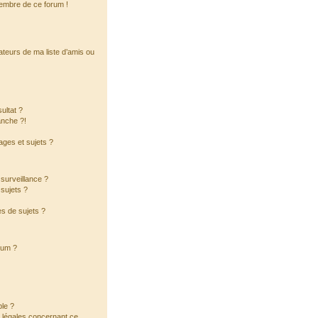
membre de ce forum !
ateurs de ma liste d’amis ou
ultat ?
anche ?!
ges et sujets ?
a surveillance ?
sujets ?
s de sujets ?
orum ?
ble ?
s légales concernant ce