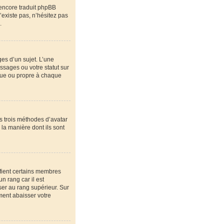
 encore traduit phpBB
’existe pas, n’hésitez pas
.
es d’un sujet. L’une
ssages ou votre statut sur
que ou propre à chaque
es trois méthodes d’avatar
 la manière dont ils sont
ifient certains membres
n rang car il est
ser au rang supérieur. Sur
ement abaisser votre