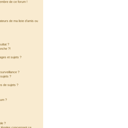
membre de ce forum !
ateurs de ma liste d’amis ou
ultat ?
anche ?!
ges et sujets ?
a surveillance ?
sujets ?
s de sujets ?
orum ?
ble ?
s légales concernant ce