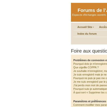
Forums de l'A
Espaces d'échanges ouverts aux 
Accueil Site
•
Accès
Index du forum
Foire aux quest
Problèmes de connexion e
Pourquoi dois-je m’enregistre
Que signifie COPPA ?
Je souhaite m’enregistrer, ma
Je suis enregistré mais je n
Pourquoi ne puis-je pas me 
Je me suis enregistré par le
J’ai perdu mon mot de passe 
Pourquoi suis-je automatiqu
À quoi sert « Supprimer les 
Paramètres et préférences d
Comment modifier mes para