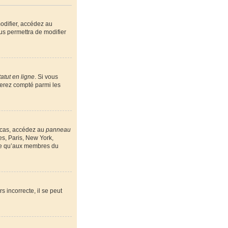
odifier, accédez au
us permettra de modifier
atut en ligne
. Si vous
serez compté parmi les
e cas, accédez au
panneau
es, Paris, New York,
ble qu’aux membres du
s incorrecte, il se peut