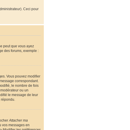
administrateur). Ceci pour
 se peut que vous ayez
age des forums, exemple :
ges. Vous pouvez modifier
message correspondant.
odifié, le nombre de fois
un modérateur ou un
odifié le message de leur
a répondu.
cocher
Attacher ma
ous vos messages en
> Modifier les préférences