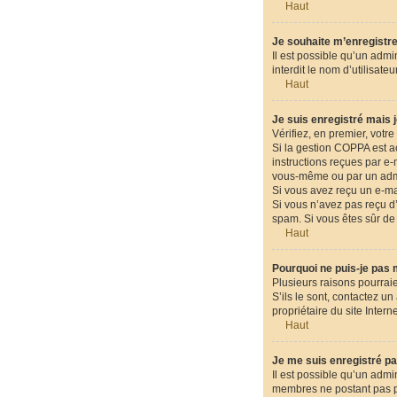
Haut
Je souhaite m’enregistrer
Il est possible qu’un admi
interdit le nom d’utilisat
Haut
Je suis enregistré mais 
Vérifiez, en premier, votre 
Si la gestion COPPA est ac
instructions reçues par e
vous-même ou par un admin
Si vous avez reçu un e-mai
Si vous n’avez pas reçu d’e
spam. Si vous êtes sûr de 
Haut
Pourquoi ne puis-je pas
Plusieurs raisons pourraie
S’ils le sont, contactez u
propriétaire du site Intern
Haut
Je me suis enregistré pa
Il est possible qu’un admi
membres ne postant pas pou