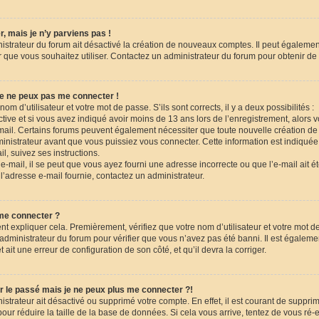
, mais je n’y parviens pas !
nistrateur du forum ait désactivé la création de nouveaux comptes. Il peut égalemen
eur que vous souhaitez utiliser. Contactez un administrateur du forum pour obtenir de 
je ne peux pas me connecter !
nom d’utilisateur et votre mot de passe. S’ils sont corrects, il y a deux possibilités :
tive et si vous avez indiqué avoir moins de 13 ans lors de l’enregistrement, alors 
-mail. Certains forums peuvent également nécessiter que toute nouvelle création de
istrateur avant que vous puissiez vous connecter. Cette information est indiquée 
l, suivez ses instructions.
-mail, il se peut que vous ayez fourni une adresse incorrecte ou que l’e-mail ait été t
l’adresse e-mail fournie, contactez un administrateur.
 me connecter ?
nt expliquer cela. Premièrement, vérifiez que votre nom d’utilisateur et votre mot d
n administrateur du forum pour vérifier que vous n’avez pas été banni. Il est égaleme
et ait une erreur de configuration de son côté, et qu’il devra la corriger.
r le passé mais je ne peux plus me connecter ?!
nistrateur ait désactivé ou supprimé votre compte. En effet, il est courant de suppri
r réduire la taille de la base de données. Si cela vous arrive, tentez de vous ré-e