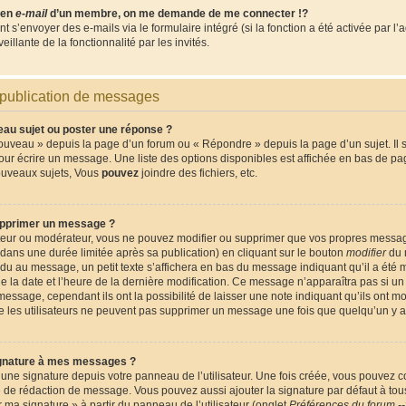
lien
e-mail
d’un membre, on me demande de me connecter !?
s’envoyer des e-mails via le formulaire intégré (si la fonction a été activée par l’
eillante de la fonctionnalité par les invités.
 publication de messages
u sujet ou poster une réponse ?
ouveau » depuis la page d’un forum ou « Répondre » depuis la page d’un sujet. Il
pour écrire un message. Une liste des options disponibles est affichée en bas de p
ouveaux sujets, Vous
pouvez
joindre des fichiers, etc.
pprimer un message ?
ateur ou modérateur, vous ne pouvez modifier ou supprimer que vos propres messa
ans une durée limitée après sa publication) en cliquant sur le bouton
modifier
du 
du au message, un petit texte s’affichera en bas du message indiquant qu’il a été m
que la date et l’heure de la dernière modification. Ce message n’apparaîtra pas si 
message, cependant ils ont la possibilité de laisser une note indiquant qu’ils ont m
que les utilisateurs ne peuvent pas supprimer un message une fois que quelqu’un y 
gnature à mes messages ?
une signature depuis votre panneau de l’utilisateur. Une fois créée, vous pouvez 
e de rédaction de message. Vous pouvez aussi ajouter la signature par défaut à t
er ma signature » à partir du panneau de l’utilisateur (onglet
Préférences du forum --