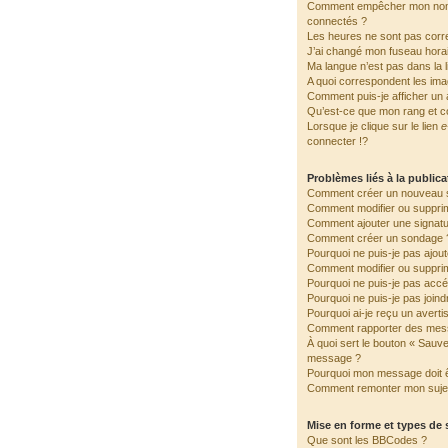
Comment empêcher mon nom d
connectés ?
Les heures ne sont pas corre
J’ai changé mon fuseau horair
Ma langue n’est pas dans la li
A quoi correspondent les ima
Comment puis-je afficher un 
Qu’est-ce que mon rang et c
Lorsque je clique sur le lien
e
connecter !?
Problèmes liés à la public
Comment créer un nouveau s
Comment modifier ou suppri
Comment ajouter une signat
Comment créer un sondage 
Pourquoi ne puis-je pas ajou
Comment modifier ou suppri
Pourquoi ne puis-je pas accé
Pourquoi ne puis-je pas join
Pourquoi ai-je reçu un avert
Comment rapporter des mes
À quoi sert le bouton « Sauv
message ?
Pourquoi mon message doit ê
Comment remonter mon suje
Mise en forme et types de 
Que sont les BBCodes ?