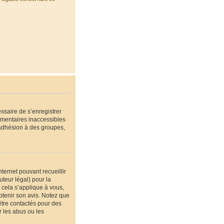
essaire de s’enregistrer
émentaires inaccessibles
’adhésion à des groupes,
nternet pouvant recueillir
teur légal) pour la
 cela s’applique à vous,
btenir son avis. Notez que
être contactés pour des
r les abus ou les