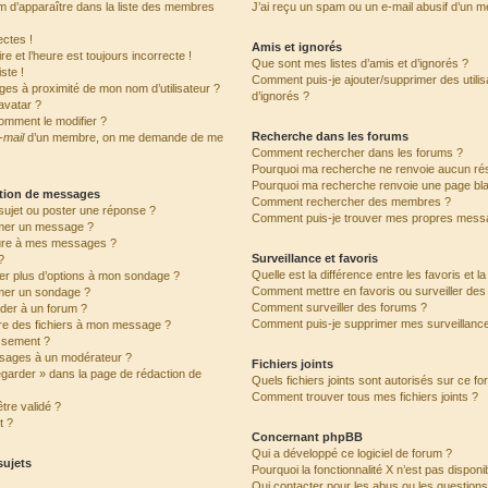
’apparaître dans la liste des membres
J’ai reçu un spam ou un e-mail abusif d’un 
ctes !
Amis et ignorés
e et l’heure est toujours incorrecte !
Que sont mes listes d’amis et d’ignorés ?
ste !
Comment puis-je ajouter/supprimer des utilis
ges à proximité de mon nom d’utilisateur ?
d’ignorés ?
avatar ?
omment le modifier ?
Recherche dans les forums
-mail
d’un membre, on me demande de me
Comment rechercher dans les forums ?
Pourquoi ma recherche ne renvoie aucun rés
Pourquoi ma recherche renvoie une page bl
ation de messages
Comment rechercher des membres ?
ujet ou poster une réponse ?
Comment puis-je trouver mes propres messa
mer un message ?
ure à mes messages ?
Surveillance et favoris
?
Quelle est la différence entre les favoris et l
ter plus d’options à mon sondage ?
Comment mettre en favoris ou surveiller des 
mer un sondage ?
Comment surveiller des forums ?
der à un forum ?
Comment puis-je supprimer mes surveillance
dre des fichiers à mon message ?
issement ?
sages à un modérateur ?
Fichiers joints
egarder » dans la page de rédaction de
Quels fichiers joints sont autorisés sur ce f
Comment trouver tous mes fichiers joints ?
tre validé ?
t ?
Concernant phpBB
Qui a développé ce logiciel de forum ?
sujets
Pourquoi la fonctionnalité X n’est pas disponi
Qui contacter pour les abus ou les question