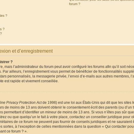
forum ?
les ?
és ?
 ?
xion et d’enregistrement
istrer ?
e, mais l’administrateur du forum peut avoir configuré les forums afin qu’il soit néc
 Par ailleurs, l’enregistrement vous permet de bénéficier de fonctionnalités suppl
tars personnalisés, la messagerie privée, l’envoi d’e-mails aux autres membres, l
te est rapide et vivement conseillée.
ine Privacy Protection Act
de 1998) est une loi aux États-Unis qui dit que les sites I
rs de moins de 13 ans doivent obtenir le consentement écrit des parents (ou d’un tu
ns permettant d’identifier un mineur de moins de 13 ans. Si vous n’êtes pas sûr que
rez ou que quelqu’un le fait à votre place, contactez un conseiller juridique pour o
iétaires de ce forum ne peuvent pas fournir de conseils juridiques et ne sauraient 
s sortes, à l’exception de celles mentionnées dans la question « Qui contacter pou
ant ce forum ? ».