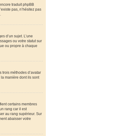
 encore traduit phpBB
’existe pas, n’hésitez pas
.
es d’un sujet. L’une
ssages ou votre statut sur
que ou propre à chaque
es trois méthodes d’avatar
 la manière dont ils sont
ifient certains membres
n rang car il est
ser au rang supérieur. Sur
ement abaisser votre