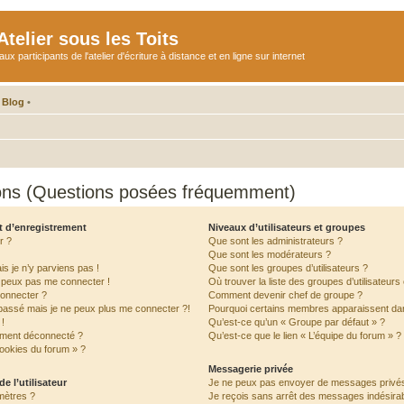
telier sous les Toits
participants de l'atelier d'écriture à distance et en ligne sur internet
 Blog
•
ions (Questions posées fréquemment)
t d’enregistrement
Niveaux d’utilisateurs et groupes
r ?
Que sont les administrateurs ?
Que sont les modérateurs ?
is je n’y parviens pas !
Que sont les groupes d’utilisateurs ?
e peux pas me connecter !
Où trouver la liste des groupes d’utilisateur
connecter ?
Comment devenir chef de groupe ?
 passé mais je ne peux plus me connecter ?!
Pourquoi certains membres apparaissent dan
!
Qu’est-ce qu’un « Groupe par défaut » ?
ement déconnecté ?
Qu’est-ce que le lien « L’équipe du forum » ?
cookies du forum » ?
Messagerie privée
e l’utilisateur
Je ne peux pas envoyer de messages privés
mètres ?
Je reçois sans arrêt des messages indésirab