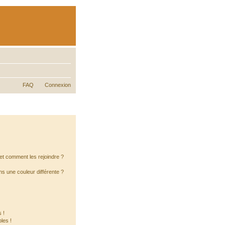
FAQ
Connexion
s et comment les rejoindre ?
s une couleur différente ?
 !
les !