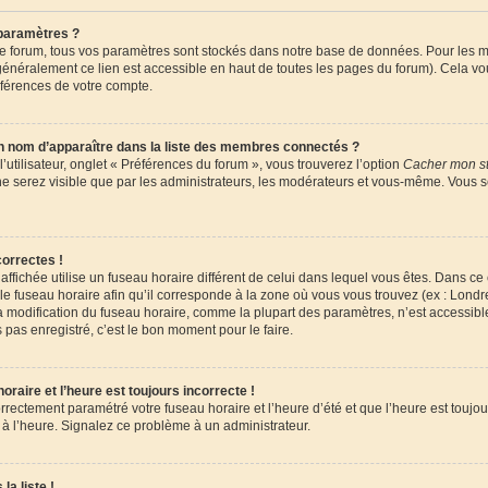
paramètres ?
 forum, tous vos paramètres sont stockés dans notre base de données. Pour les m
énéralement ce lien est accessible en haut de toutes les pages du forum). Cela vo
éférences de votre compte.
om d’apparaître dans la liste des membres connectés ?
utilisateur, onglet « Préférences du forum », vous trouverez l’option
Cacher mon st
 ne serez visible que par les administrateurs, les modérateurs et vous-même. Vous 
orrectes !
e affichée utilise un fuseau horaire différent de celui dans lequel vous êtes. Dans c
le fuseau horaire afin qu’il corresponde à la zone où vous vous trouvez (ex : Londr
la modification du fuseau horaire, comme la plupart des paramètres, n’est accessi
 pas enregistré, c’est le bon moment pour le faire.
raire et l’heure est toujours incorrecte !
orrectement paramétré votre fuseau horaire et l’heure d’été et que l’heure est toujour
 à l’heure. Signalez ce problème à un administrateur.
la liste !