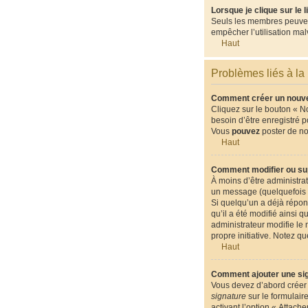
Lorsque je clique sur le 
Seuls les membres peuvent 
empêcher l’utilisation malv
Haut
Problèmes liés à la
Comment créer un nouvea
Cliquez sur le bouton « N
besoin d’être enregistré 
Vous
pouvez
poster de n
Haut
Comment modifier ou su
À moins d’être administr
un message (quelquefois d
Si quelqu’un a déjà répon
qu’il a été modifié ainsi 
administrateur modifie le 
propre initiative. Notez 
Haut
Comment ajouter une si
Vous devez d’abord créer 
signature
sur le formulair
activant l’option « Attach