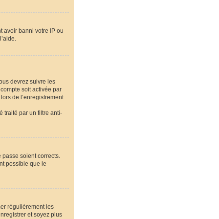
t avoir banni votre IP ou
l’aide.
vous devrez suivre les
 compte soit activée par
lors de l’enregistrement.
raité par un filtre anti-
e passe soient corrects.
nt possible que le
mer régulièrement les
nregistrer et soyez plus