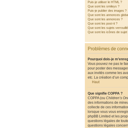
Puis-je utiliser le HTML ?
Que sont les smileys ?
Puis-je publier des images ?
Que sont les annonces globa
Que sont les annonces ?
Que sont les post-it ?
Que sont les sujets verrouill
Que sont les icônes de sujet
Problèmes de conne
Pourquoi dois-je m’enreg
Vous pouvez ne pas le fair
pour poster des messages.
aux invités comme les ava
etc. La création d’un comp
Haut
Que signifie COPPA ?
COPPA (ou
Children’s Onl
des informations de mineu
collecte de ces informatio
lorsque vous vous enregist
phpBB Limited et les propr
questions légales de toute
questions légales concern