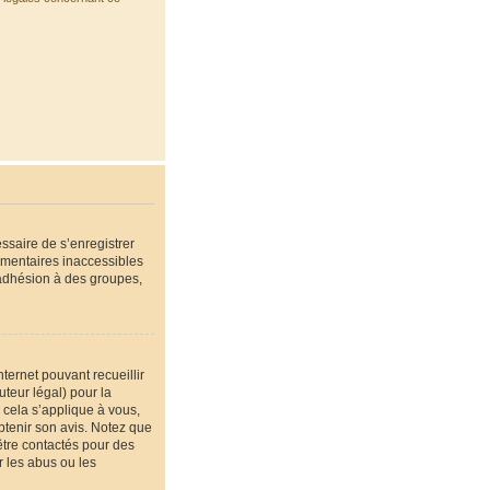
essaire de s’enregistrer
émentaires inaccessibles
’adhésion à des groupes,
nternet pouvant recueillir
teur légal) pour la
 cela s’applique à vous,
btenir son avis. Notez que
être contactés pour des
r les abus ou les