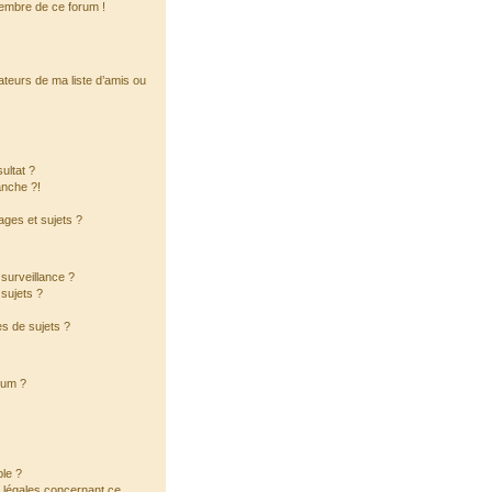
membre de ce forum !
ateurs de ma liste d’amis ou
ultat ?
anche ?!
ges et sujets ?
a surveillance ?
sujets ?
s de sujets ?
orum ?
ble ?
s légales concernant ce