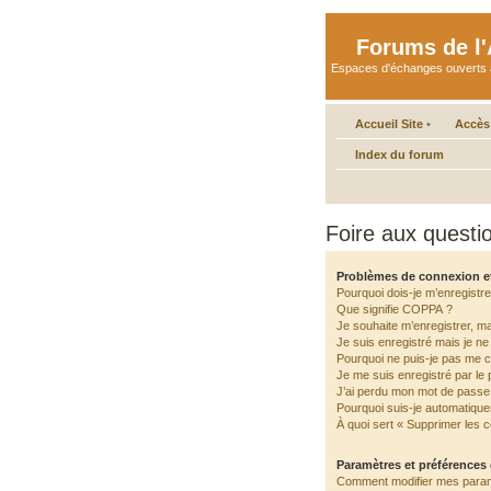
Forums de l'A
Espaces d'échanges ouverts aux 
Accueil Site
•
Accès
Index du forum
Foire aux quest
Problèmes de connexion e
Pourquoi dois-je m’enregistre
Que signifie COPPA ?
Je souhaite m’enregistrer, ma
Je suis enregistré mais je n
Pourquoi ne puis-je pas me 
Je me suis enregistré par le
J’ai perdu mon mot de passe 
Pourquoi suis-je automatiqu
À quoi sert « Supprimer les 
Paramètres et préférences d
Comment modifier mes para