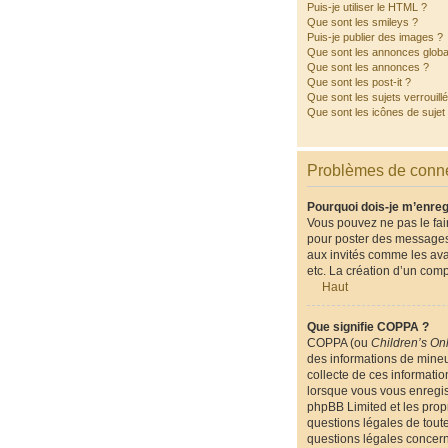
Puis-je utiliser le HTML ?
Que sont les smileys ?
Puis-je publier des images ?
Que sont les annonces globa
Que sont les annonces ?
Que sont les post-it ?
Que sont les sujets verrouill
Que sont les icônes de sujet
Problèmes de conne
Pourquoi dois-je m’enreg
Vous pouvez ne pas le fair
pour poster des messages.
aux invités comme les ava
etc. La création d’un comp
Haut
Que signifie COPPA ?
COPPA (ou
Children’s Onl
des informations de mineu
collecte de ces informatio
lorsque vous vous enregist
phpBB Limited et les propr
questions légales de toute
questions légales concern