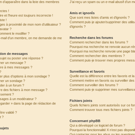
’apparaître dans la liste des membres
J’ai reçu un spam ou un e-mail abusif d’un 
ctes !
Amis et ignorés
e et l’heure est toujours incorrecte !
Que sont mes listes d’amis et d’ignorés ?
ste !
Comment puis-je ajouter/supprimer des utilis
ges à proximité de mon nom d’utilisateur ?
d’ignorés ?
avatar ?
omment le modifier ?
Recherche dans les forums
-mail
d’un membre, on me demande de me
Comment rechercher dans les forums ?
Pourquoi ma recherche ne renvoie aucun rés
Pourquoi ma recherche renvoie une page bl
ation de messages
Comment rechercher des membres ?
ujet ou poster une réponse ?
Comment puis-je trouver mes propres messa
mer un message ?
ure à mes messages ?
Surveillance et favoris
?
Quelle est la différence entre les favoris et l
ter plus d’options à mon sondage ?
Comment mettre en favoris ou surveiller des 
mer un sondage ?
Comment surveiller des forums ?
der à un forum ?
Comment puis-je supprimer mes surveillance
dre des fichiers à mon message ?
issement ?
sages à un modérateur ?
Fichiers joints
egarder » dans la page de rédaction de
Quels fichiers joints sont autorisés sur ce f
Comment trouver tous mes fichiers joints ?
tre validé ?
t ?
Concernant phpBB
Qui a développé ce logiciel de forum ?
sujets
Pourquoi la fonctionnalité X n’est pas disponi
Qui contacter pour les abus ou les question