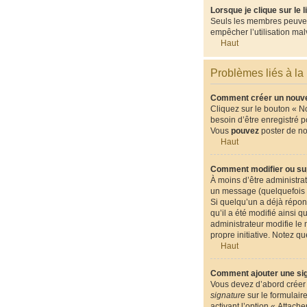
Lorsque je clique sur le 
Seuls les membres peuvent 
empêcher l’utilisation malv
Haut
Problèmes liés à la
Comment créer un nouvea
Cliquez sur le bouton « N
besoin d’être enregistré 
Vous
pouvez
poster de n
Haut
Comment modifier ou su
À moins d’être administr
un message (quelquefois d
Si quelqu’un a déjà répon
qu’il a été modifié ainsi 
administrateur modifie le 
propre initiative. Notez 
Haut
Comment ajouter une si
Vous devez d’abord créer 
signature
sur le formulair
activant l’option « Attach