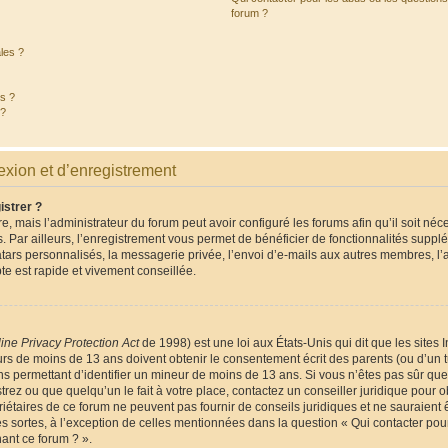
forum ?
les ?
és ?
 ?
xion et d’enregistrement
istrer ?
e, mais l’administrateur du forum peut avoir configuré les forums afin qu’il soit néc
 Par ailleurs, l’enregistrement vous permet de bénéficier de fonctionnalités suppl
tars personnalisés, la messagerie privée, l’envoi d’e-mails aux autres membres, l
te est rapide et vivement conseillée.
ine Privacy Protection Act
de 1998) est une loi aux États-Unis qui dit que les sites I
rs de moins de 13 ans doivent obtenir le consentement écrit des parents (ou d’un tu
ns permettant d’identifier un mineur de moins de 13 ans. Si vous n’êtes pas sûr que
rez ou que quelqu’un le fait à votre place, contactez un conseiller juridique pour o
iétaires de ce forum ne peuvent pas fournir de conseils juridiques et ne sauraient 
s sortes, à l’exception de celles mentionnées dans la question « Qui contacter pou
ant ce forum ? ».