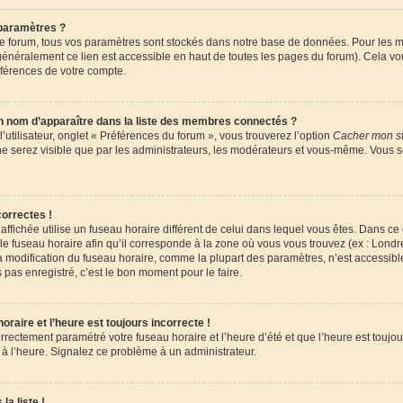
paramètres ?
 forum, tous vos paramètres sont stockés dans notre base de données. Pour les m
énéralement ce lien est accessible en haut de toutes les pages du forum). Cela vo
éférences de votre compte.
om d’apparaître dans la liste des membres connectés ?
utilisateur, onglet « Préférences du forum », vous trouverez l’option
Cacher mon st
 ne serez visible que par les administrateurs, les modérateurs et vous-même. Vous 
orrectes !
e affichée utilise un fuseau horaire différent de celui dans lequel vous êtes. Dans c
le fuseau horaire afin qu’il corresponde à la zone où vous vous trouvez (ex : Londr
la modification du fuseau horaire, comme la plupart des paramètres, n’est accessi
 pas enregistré, c’est le bon moment pour le faire.
raire et l’heure est toujours incorrecte !
orrectement paramétré votre fuseau horaire et l’heure d’été et que l’heure est toujour
 à l’heure. Signalez ce problème à un administrateur.
la liste !