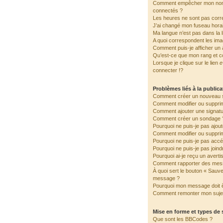
Comment empêcher mon nom d
connectés ?
Les heures ne sont pas corre
J’ai changé mon fuseau horair
Ma langue n’est pas dans la li
A quoi correspondent les ima
Comment puis-je afficher un 
Qu’est-ce que mon rang et c
Lorsque je clique sur le lien
e
connecter !?
Problèmes liés à la public
Comment créer un nouveau s
Comment modifier ou suppri
Comment ajouter une signat
Comment créer un sondage 
Pourquoi ne puis-je pas ajou
Comment modifier ou suppri
Pourquoi ne puis-je pas accé
Pourquoi ne puis-je pas join
Pourquoi ai-je reçu un avert
Comment rapporter des mes
À quoi sert le bouton « Sauv
message ?
Pourquoi mon message doit ê
Comment remonter mon suje
Mise en forme et types de 
Que sont les BBCodes ?