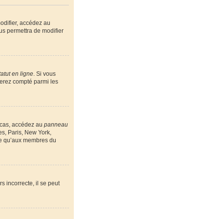
odifier, accédez au
us permettra de modifier
atut en ligne
. Si vous
serez compté parmi les
e cas, accédez au
panneau
es, Paris, New York,
ble qu’aux membres du
s incorrecte, il se peut