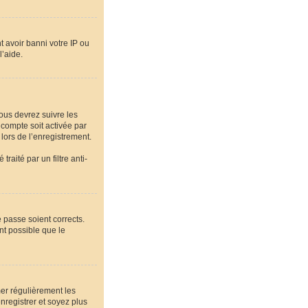
t avoir banni votre IP ou
l’aide.
vous devrez suivre les
 compte soit activée par
lors de l’enregistrement.
raité par un filtre anti-
e passe soient corrects.
nt possible que le
mer régulièrement les
nregistrer et soyez plus