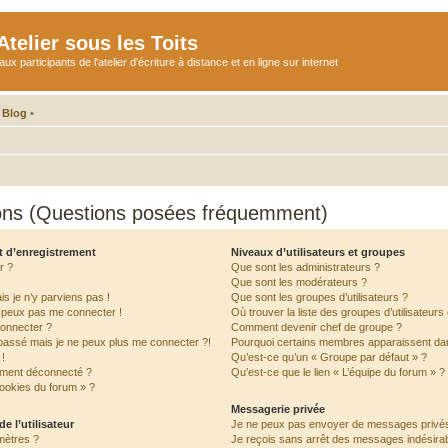
telier sous les Toits
participants de l'atelier d'écriture à distance et en ligne sur internet
 Blog
•
ions (Questions posées fréquemment)
t d’enregistrement
Niveaux d’utilisateurs et groupes
r ?
Que sont les administrateurs ?
Que sont les modérateurs ?
is je n’y parviens pas !
Que sont les groupes d’utilisateurs ?
e peux pas me connecter !
Où trouver la liste des groupes d’utilisateur
connecter ?
Comment devenir chef de groupe ?
 passé mais je ne peux plus me connecter ?!
Pourquoi certains membres apparaissent dan
!
Qu’est-ce qu’un « Groupe par défaut » ?
ement déconnecté ?
Qu’est-ce que le lien « L’équipe du forum » ?
cookies du forum » ?
Messagerie privée
e l’utilisateur
Je ne peux pas envoyer de messages privés
mètres ?
Je reçois sans arrêt des messages indésirab