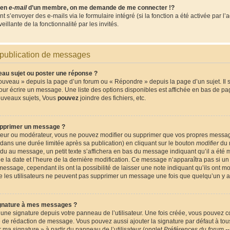
lien
e-mail
d’un membre, on me demande de me connecter !?
s’envoyer des e-mails via le formulaire intégré (si la fonction a été activée par l’
eillante de la fonctionnalité par les invités.
 publication de messages
u sujet ou poster une réponse ?
ouveau » depuis la page d’un forum ou « Répondre » depuis la page d’un sujet. Il
pour écrire un message. Une liste des options disponibles est affichée en bas de p
ouveaux sujets, Vous
pouvez
joindre des fichiers, etc.
pprimer un message ?
ateur ou modérateur, vous ne pouvez modifier ou supprimer que vos propres messa
ans une durée limitée après sa publication) en cliquant sur le bouton
modifier
du 
du au message, un petit texte s’affichera en bas du message indiquant qu’il a été m
que la date et l’heure de la dernière modification. Ce message n’apparaîtra pas si 
message, cependant ils ont la possibilité de laisser une note indiquant qu’ils ont m
que les utilisateurs ne peuvent pas supprimer un message une fois que quelqu’un y 
gnature à mes messages ?
une signature depuis votre panneau de l’utilisateur. Une fois créée, vous pouvez 
e de rédaction de message. Vous pouvez aussi ajouter la signature par défaut à t
er ma signature » à partir du panneau de l’utilisateur (onglet
Préférences du forum --