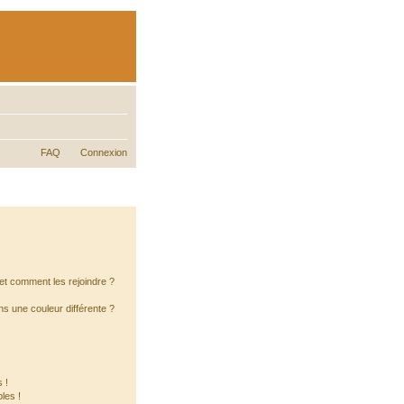
FAQ
Connexion
s et comment les rejoindre ?
s une couleur différente ?
 !
les !