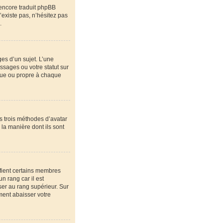
 encore traduit phpBB
’existe pas, n’hésitez pas
.
es d’un sujet. L’une
ssages ou votre statut sur
que ou propre à chaque
es trois méthodes d’avatar
 la manière dont ils sont
ifient certains membres
n rang car il est
ser au rang supérieur. Sur
ement abaisser votre