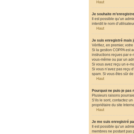
Haut
Je souhaite m’enregistrer
Il est possible qu’un admi
interdit le nom d’utilisat
Haut
Je suis enregistré mais 
Vérifiez, en premier, votre 
Si la gestion COPPA est ac
instructions reçues par e
vous-même ou par un admin
Si vous avez reçu un e-mai
Si vous n’avez pas reçu d’e
spam. Si vous êtes sûr de 
Haut
Pourquoi ne puis-je pas
Plusieurs raisons pourraie
S’ils le sont, contactez u
propriétaire du site Intern
Haut
Je me suis enregistré pa
Il est possible qu’un admi
membres ne postant pas pou