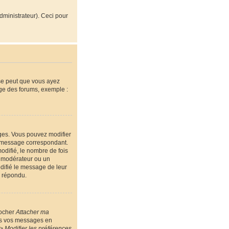
administrateur). Ceci pour
 se peut que vous ayez
age des forums, exemple :
ges. Vous pouvez modifier
message correspondant.
odifié, le nombre de fois
un modérateur ou un
odifié le message de leur
a répondu.
cocher
Attacher ma
ous vos messages en
> Modifier les préférences