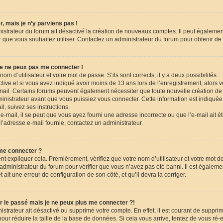
, mais je n’y parviens pas !
nistrateur du forum ait désactivé la création de nouveaux comptes. Il peut égalemen
eur que vous souhaitez utiliser. Contactez un administrateur du forum pour obtenir de 
je ne peux pas me connecter !
nom d’utilisateur et votre mot de passe. S’ils sont corrects, il y a deux possibilités :
tive et si vous avez indiqué avoir moins de 13 ans lors de l’enregistrement, alors 
-mail. Certains forums peuvent également nécessiter que toute nouvelle création de
istrateur avant que vous puissiez vous connecter. Cette information est indiquée 
l, suivez ses instructions.
-mail, il se peut que vous ayez fourni une adresse incorrecte ou que l’e-mail ait été t
l’adresse e-mail fournie, contactez un administrateur.
 me connecter ?
nt expliquer cela. Premièrement, vérifiez que votre nom d’utilisateur et votre mot d
n administrateur du forum pour vérifier que vous n’avez pas été banni. Il est égaleme
et ait une erreur de configuration de son côté, et qu’il devra la corriger.
r le passé mais je ne peux plus me connecter ?!
nistrateur ait désactivé ou supprimé votre compte. En effet, il est courant de suppri
r réduire la taille de la base de données. Si cela vous arrive, tentez de vous ré-e