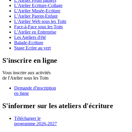
L'Atelier Petits papiers
L'Atelier Ecriture-Collage
L'Atelier Musée-Ecriture
L'Atelier Parent-Enfant
L'Atelier Web sous les Toits
Face-à-Face sous les Toits
L'Atelier en Entreprise
Les Ateliers d'été
Balade-Ecriture
Stage Ecrire au vert
S'inscrire en ligne
Vous inscrire aux activités
de l'Atelier sous les Toits
Demande d'inscription
en ligne
S'informer sur les ateliers d'écriture
Télécharger le
programme 2026-2027