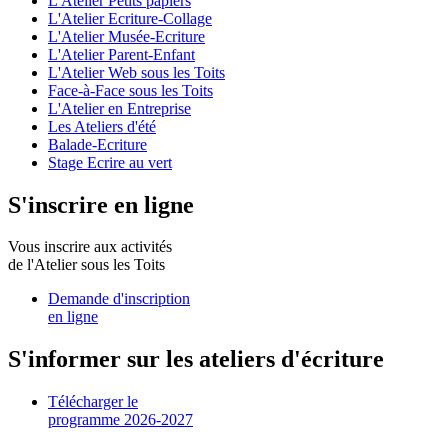
L'Atelier Petits papiers
L'Atelier Ecriture-Collage
L'Atelier Musée-Ecriture
L'Atelier Parent-Enfant
L'Atelier Web sous les Toits
Face-à-Face sous les Toits
L'Atelier en Entreprise
Les Ateliers d'été
Balade-Ecriture
Stage Ecrire au vert
S'inscrire en ligne
Vous inscrire aux activités
de l'Atelier sous les Toits
Demande d'inscription
en ligne
S'informer sur les ateliers d'écriture
Télécharger le
programme 2026-2027