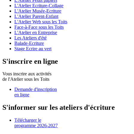
L'Atelier Petits papiers
L'Atelier Ecriture-Collage
L'Atelier Musée-Ecriture
L'Atelier Parent-Enfant
L'Atelier Web sous les Toits
Face-à-Face sous les Toits
L'Atelier en Entreprise
Les Ateliers d'été
Balade-Ecriture
Stage Ecrire au vert
S'inscrire en ligne
Vous inscrire aux activités
de l'Atelier sous les Toits
Demande d'inscription
en ligne
S'informer sur les ateliers d'écriture
Télécharger le
programme 2026-2027