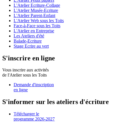
L'Atelier Petits papiers
L'Atelier Ecriture-Collage
L'Atelier Musée-Ecriture
L'Atelier Parent-Enfant
L'Atelier Web sous les Toits
Face-à-Face sous les Toits
L'Atelier en Entreprise
Les Ateliers d'été
Balade-Ecriture
Stage Ecrire au vert
S'inscrire en ligne
Vous inscrire aux activités
de l'Atelier sous les Toits
Demande d'inscription
en ligne
S'informer sur les ateliers d'écriture
Télécharger le
programme 2026-2027