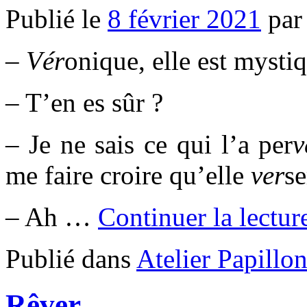
Publié le
8 février 2021
par
–
Vér
onique, elle est mysti
– T’en es sûr ?
– Je ne sais ce qui l’a per
v
me faire croire qu’elle
ver
se
– Ah …
Continuer la lectu
Publié dans
Atelier Papillo
Rêver….