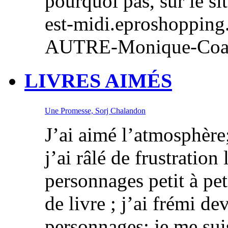
pourquoi pas, sur le sit
est-midi.eproshoppin
AUTRE-Monique-C
LIVRES AIMÉS
Une Promesse, Sorj Chalandon
J’ai aimé l’atmosphère; 
j’ai râlé de frustration
personnages petit à pe
de livre ; j’ai frémi de
personnages; je me sui