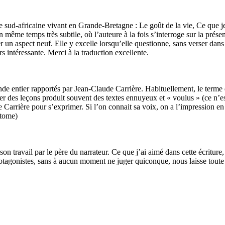
e sud-africaine vivant en Grande-Bretagne : Le goût de la vie, Ce que je
 même temps très subtile, où l’auteure à la fois s’interroge sur la prése
un aspect neuf. Elle y excelle lorsqu’elle questionne, sans verser dans l
rs intéressante. Merci à la traduction excellente.
e entier rapportés par Jean-Claude Carrière. Habituellement, le terme
r des leçons produit souvent des textes ennuyeux et « voulus » (ce n’est q
 Carrière pour s’exprimer. Si l’on connait sa voix, on a l’impression en
 tome)
son travail par le père du narrateur. Ce que j’ai aimé dans cette écriture
s protagonistes, sans à aucun moment ne juger quiconque, nous laisse tout