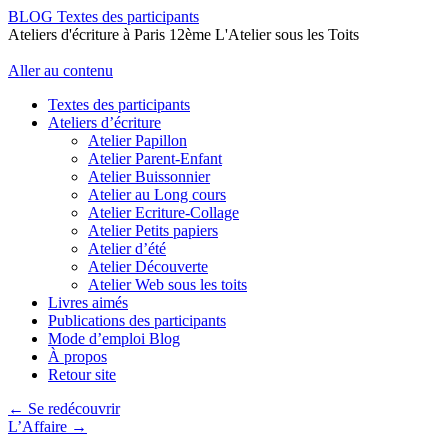
BLOG Textes des participants
Ateliers d'écriture à Paris 12ème L'Atelier sous les Toits
Aller au contenu
Textes des participants
Ateliers d’écriture
Atelier Papillon
Atelier Parent-Enfant
Atelier Buissonnier
Atelier au Long cours
Atelier Ecriture-Collage
Atelier Petits papiers
Atelier d’été
Atelier Découverte
Atelier Web sous les toits
Livres aimés
Publications des participants
Mode d’emploi Blog
À propos
Retour site
←
Se redécouvrir
L’Affaire
→