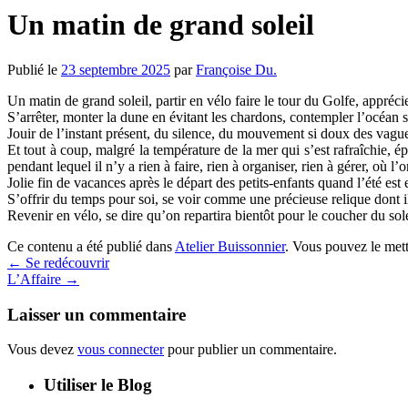
Un matin de grand soleil
Publié le
23 septembre 2025
par
Françoise Du.
Un matin de grand soleil, partir en vélo faire le tour du Golfe, apprécier 
S’arrêter, monter la dune en évitant les chardons, contempler l’océan si
Jouir de l’instant présent, du silence, du mouvement si doux des vague
Et tout à coup, malgré la température de la mer qui s’est rafraîchie, é
pendant lequel il n’y a rien à faire, rien à organiser, rien à gérer, où l’
Jolie fin de vacances après le départ des petits-enfants quand l’été est 
S’offrir du temps pour soi, se voir comme une précieuse relique dont il
Revenir en vélo, se dire qu’on repartira bientôt pour le coucher du so
Ce contenu a été publié dans
Atelier Buissonnier
. Vous pouvez le met
←
Se redécouvrir
L’Affaire
→
Laisser un commentaire
Vous devez
vous connecter
pour publier un commentaire.
Utiliser le Blog