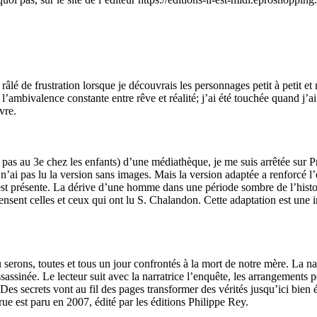
’ai râlé de frustration lorsque je découvrais les personnages petit à petit 
r l’ambivalence constante entre rêve et réalité; j’ai été touchée quand j’a
vre.
as au 3e chez les enfants) d’une médiathèque, je me suis arrêtée sur P
 n’ai pas lu la version sans images. Mais la version adaptée a renforcé 
é est présente. La dérive d’une homme dans une période sombre de l’histo
pensent celles et ceux qui ont lu S. Chalandon. Cette adaptation est une
serons, toutes et tous un jour confrontés à la mort de notre mère. La narr
ssinée. Le lecteur suit avec la narratrice l’enquête, les arrangements po
Des secrets vont au fil des pages transformer des vérités jusqu’ici bien
rue est paru en 2007, édité par les éditions Philippe Rey.