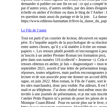
demander si publier est une fin en soi : ce qui a compté le 
par d’autres yeux, d’autres oreilles, par des âmes éloigné
échelle en atelier d’écriture ou dans le blog de l’Atelier :
en question mais aussi du partage et de la joie. La danse d
https://www.editions-harmattan.fr/livre-la_danse_d
Le Fils de l’autre
Tout est parti d’un courrier de lecteur, découvert en septe
père. Il s’inquiète auprès de la psychologue de sa réactio
entre autres choses, qu’il y a là matière à écrire un roman 
papiers ». Les retours plutôt positifs m’encouragent à pea
m’inscris à un atelier Premier Roman (en formation pro),
père dans son numéro 116 (collectif « Jeunesse »). Cela re
retours obtenus en atelier, je fais « diagnostiquer » mon
septembre 2021, assorti d’une lettre de présentation longu
réponses, toutes négatives, mais parfois encourageantes 
lecture et de son associée pour me donner un accord défin
signe, en juin 2022. Mon roman, le Fils de l’autre, sort l
les sites marchands), donc peu visible. Par ailleurs, Il e
mail et au téléphone. J’ai donc réalisé moi-même mon dos
invitée à une journée de présentation, et je me suis inscr
l’atelier Petits Papiers m’a permis de poser les jalons de 
Monique Coant-Blond Pour en savoir plus sur le livre, 
https://www.instagram.com/emsie_blond/?hl=fr ou, pou