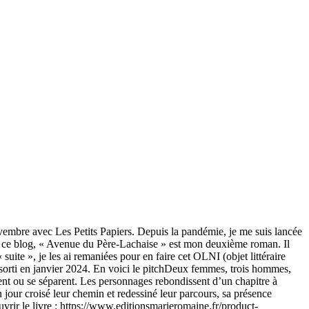
novembre avec Les Petits Papiers. Depuis la pandémie, je me suis lancée
 sur ce blog, « Avenue du Père-Lachaise » est mon deuxième roman. Il
 suite », je les ai remaniées pour en faire cet OLNI (objet littéraire
 sorti en janvier 2024. En voici le pitchDeux femmes, trois hommes,
ouvent ou se séparent. Les personnages rebondissent d’un chapitre à
n jour croisé leur chemin et redessiné leur parcours, sa présence
ouvrir le livre : https://www.editionsmarieromaine.fr/product-