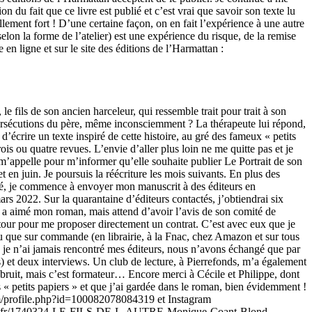
on du fait que ce livre est publié et c’est vrai que savoir son texte lu
llement fort ! D’une certaine façon, on en fait l’expérience à une autre
(selon la forme de l’atelier) est une expérience du risque, de la remise
en ligne et sur le site des éditions de l’Harmattan :
e fils de son ancien harceleur, qui ressemble trait pour trait à son
es persécutions du père, même inconsciemment ? La thérapeute lui répond,
 d’écrire un texte inspiré de cette histoire, au gré des fameux « petits
is ou quatre revues. L’envie d’aller plus loin ne me quitte pas et je
m’appelle pour m’informer qu’elle souhaite publier Le Portrait de son
en juin. Je poursuis la réécriture les mois suivants. En plus des
manié, je commence à envoyer mon manuscrit à des éditeurs en
rs 2022. Sur la quarantaine d’éditeurs contactés, j’obtiendrai six
l a aimé mon roman, mais attend d’avoir l’avis de son comité de
 tour pour me proposer directement un contrat. C’est avec eux que je
ndu que sur commande (en librairie, à la Fnac, chez Amazon et sur tous
in, je n’ai jamais rencontré mes éditeurs, nous n’avons échangé que par
) et deux interviews. Un club de lecture, à Pierrefonds, m’a également
s bruit, mais c’est formateur… Encore merci à Cécile et Philippe, dont
es « petits papiers » et que j’ai gardée dans le roman, bien évidemment !
om/profile.php?id=100082078084319 et Instagram
proshopping.fr/1740324-LE-FILS-DE-L-AUTRE-Monique-Coant-Blond