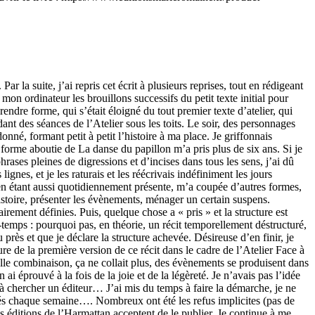
r la suite, j’ai repris cet écrit à plusieurs reprises, tout en rédigeant
 mon ordinateur les brouillons successifs du petit texte initial pour
rendre forme, qui s’était éloigné du tout premier texte d’atelier, qui
ant des séances de l’Atelier sous les toits. Le soir, des personnages
onné, formant petit à petit l’histoire à ma place. Je griffonnais
a forme aboutie de La danse du papillon m’a pris plus de six ans. Si je
phrases pleines de digressions et d’incises dans tous les sens, j’ai dû
nes, et je les raturais et les réécrivais indéfiniment les jours
, en étant aussi quotidiennement présente, m’a coupée d’autres formes,
istoire, présenter les évènements, ménager un certain suspens.
irement définies. Puis, quelque chose a « pris » et la structure est
temps : pourquoi pas, en théorie, un récit temporellement déstructuré,
près et que je déclare la structure achevée. Désireuse d’en finir, je
cture de la première version de ce récit dans le cadre de l’Atelier Face à
uvelle combinaison, ça ne collait plus, des évènements se produisent dans
i éprouvé à la fois de la joie et de la légèreté. Je n’avais pas l’idée
 à chercher un éditeur… J’ai mis du temps à faire la démarche, je ne
iés chaque semaine…. Nombreux ont été les refus implicites (pas de
es éditions de l’Harmattan acceptent de le publier. Je continue à me