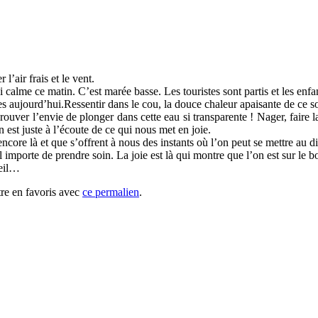
l’air frais et le vent.
 calme ce matin. C’est marée basse. Les touristes sont partis et les enfan
s aujourd’hui.Ressentir dans le cou, la douce chaleur apaisante de ce s
prouver l’envie de plonger dans cette eau si transparente ! Nager, faire
on est juste à l’écoute de ce qui nous met en joie.
encore là et que s’offrent à nous des instants où l’on peut se mettre au d
 importe de prendre soin. La joie est là qui montre que l’on est sur le 
leil…
tre en favoris avec
ce permalien
.