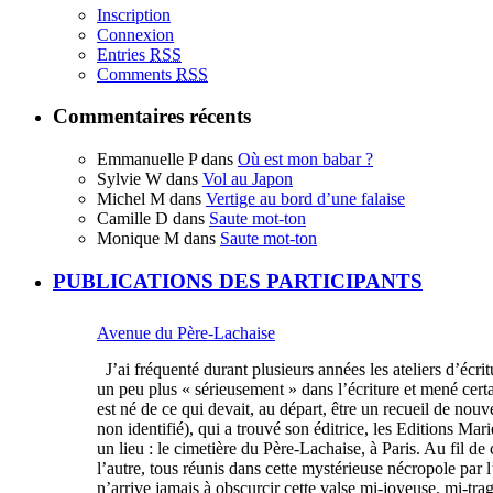
Inscription
Connexion
Entries
RSS
Comments
RSS
Commentaires récents
Emmanuelle P
dans
Où est mon babar ?
Sylvie W
dans
Vol au Japon
Michel M
dans
Vertige au bord d’une falaise
Camille D
dans
Saute mot-ton
Monique M
dans
Saute mot-ton
PUBLICATIONS DES PARTICIPANTS
Avenue du Père-Lachaise
J’ai fréquenté durant plusieurs années les ateliers d’écri
un peu plus « sérieusement » dans l’écriture et mené certa
est né de ce qui devait, au départ, être un recueil de nouve
non identifié), qui a trouvé son éditrice, les Editions M
un lieu : le cimetière du Père-Lachaise, à Paris. Au fil de
l’autre, tous réunis dans cette mystérieuse nécropole par l
n’arrive jamais à obscurcir cette valse mi-joyeuse, mi-tra