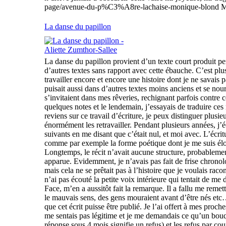
page/avenue-du-p%C3%A8re-lachaise-monique-blond Merc
La danse du papillon
La danse du papillon provient d’un texte court produit penda
d’autres textes sans rapport avec cette ébauche. C’est plus 
travailler encore et encore une histoire dont je ne savais p
puisait aussi dans d’autres textes moins anciens et se nou
s’invitaient dans mes rêveries, rechignant parfois contre c
quelques notes et le lendemain, j’essayais de traduire ces
reviens sur ce travail d’écriture, je peux distinguer plusie
énormément les retravailler. Pendant plusieurs années, j’éc
suivants en me disant que c’était nul, et moi avec. L’écr
comme par exemple la forme poétique dont je me suis éloig
Longtemps, le récit n’avait aucune structure, probablement 
apparue. Evidemment, je n’avais pas fait de frise chronol
mais cela ne se prêtait pas à l’histoire que je voulais rac
n’ai pas écouté la petite voix intérieure qui tentait de me d
Face, m’en a aussitôt fait la remarque. Il a fallu me remet
le mauvais sens, des gens mouraient avant d’être nés etc…. 
que cet écrit puisse être publié. Je l’ai offert à mes pr
me sentais pas légitime et je me demandais ce qu’un bouq
réponse sous 4 mois signifie un refus) et les refus par co