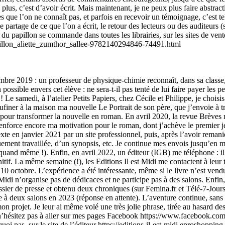
plus, c’est d’avoir écrit. Mais maintenant, je ne peux plus faire abstracti
es que l’on ne connaît pas, et parfois en recevoir un témoignage, c’est te
 le partage de ce que l’on a écrit, le retour des lecteurs ou des auditeurs 
u papillon se commande dans toutes les librairies, sur les sites de vente 
u_papillon_aliette_zumthor_sallee-9782140294846-74491.html
mbre 2019 : un professeur de physique-chimie reconnaît, dans sa classe, l
n possible envers cet élève : ne sera-t-il pas tenté de lui faire payer l
! Le samedi, à l’atelier Petits Papiers, chez Cécile et Philippe, je choisis
ufiner à la maison ma nouvelle Le Portrait de son père, que j’envoie à tro
 pour transformer la nouvelle en roman. En avril 2020, la revue Brèves 
nforce encore ma motivation pour le roman, dont j’achève le premier jet 
 texte en janvier 2021 par un site professionnel, puis, après l’avoir re
ement travaillée, d’un synopsis, etc. Je continue mes envois jusqu’en ma
(quand même !). Enfin, en avril 2022, un éditeur (IGB) me téléphone : i
itif. La même semaine (!), les Editions Il est Midi me contactent à leur
e 10 octobre. L’expérience a été intéressante, même si le livre n’est ve
st Midi n’organise pas de dédicaces et ne participe pas à des salons. Enf
sier de presse et obtenu deux chroniques (sur Femina.fr et Télé-7-Jours
ite à deux salons en 2023 (réponse en attente). L’aventure continue, san
mon projet. Je leur ai même volé une très jolie phrase, tirée au hasard d
n’hésitez pas à aller sur mes pages Facebook https://www.facebook.c
rquoi pas, sur le site de l’éditeur https://editions-il-est-midi.e