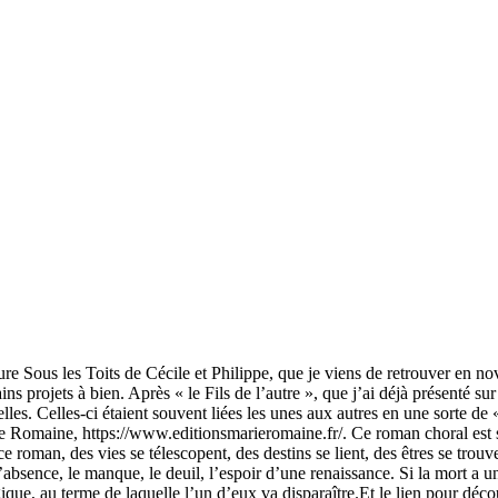
ture Sous les Toits de Cécile et Philippe, que je viens de retrouver en 
ins projets à bien. Après « le Fils de l’autre », que j’ai déjà présenté
lles. Celles-ci étaient souvent liées les unes aux autres en une sorte de «
arie Romaine, https://www.editionsmarieromaine.fr/. Ce roman choral est
 ce roman, des vies se télescopent, des destins se lient, des êtres se tr
’absence, le manque, le deuil, l’espoir d’une renaissance. Si la mort a u
gique, au terme de laquelle l’un d’eux va disparaître.Et le lien pour déc