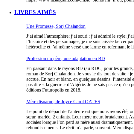
LIVRES AIMÉS
Une Promesse, Sorj Chalandon
J’ai aimé l’atmosphère; j’ai souri ; j’ai admiré le style; j
l’histoire et des personnages; je me suis laissée bercer pa
hétéroclite et j’ai même versé une larme en refermant le li
Profession du père, une adaptation en BD
En passant dans le rayons BD (au RDC, pour les grands, p
roman de Sorj Chalandon. Je vous le dis tout de suite : je
accrue. En noir et blanc, en quelques dessins, l’intensit
pas dire « la guerre » d’Algérie. Je ne sais pas ce qu’en 
éditions Futuropolis en 2018.
Mère disparue, de Joyce Carol OATES
Le point de départ de l’auteure est que nous avons été, ou 
sœur, mariée, 2 enfants. Leur mère meurt brutalement. Assa
sociales lorsque l’on perd sa mère aussi dramatiquement. 
rebondissements. Le récit m’a parlé, souvent. Mère dispa