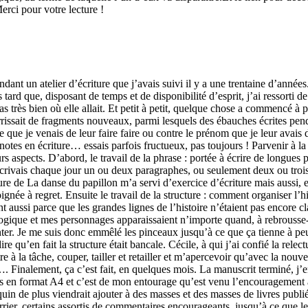
i pour votre lecture !
nt un atelier d’écriture que j’avais suivi il y a une trentaine d’années. Pa
tard que, disposant de temps et de disponibilité d’esprit, j’ai ressorti de
as très bien où elle allait. Et petit à petit, quelque chose a commencé à p
rrissait de fragments nouveaux, parmi lesquels des ébauches écrites pend
e que je venais de leur faire faire ou contre le prénom que je leur avais d
 notes en écriture… essais parfois fructueux, pas toujours ! Parvenir à l
urs aspects. D’abord, le travail de la phrase : portée à écrire de longues 
rivais chaque jour un ou deux paragraphes, ou seulement deux ou trois lig
iture de La danse du papillon m’a servi d’exercice d’écriture mais aussi
née à regret. Ensuite le travail de la structure : comment organiser l’h
aussi parce que les grandes lignes de l’histoire n’étaient pas encore cla
ogique et mes personnages apparaissaient n’importe quand, à rebrousse-
onter. Je me suis donc emmêlé les pinceaux jusqu’à ce que ça tienne à peu 
ire qu’en fait la structure était bancale. Cécile, à qui j’ai confié la rele
tre à la tâche, couper, tailler et retailler et m’apercevoir qu’avec la no
Finalement, ça c’est fait, en quelques mois. La manuscrit terminé, j’en a
oches en format A4 et c’est de mon entourage qu’est venu l’encouragement
uin de plus viendrait ajouter à des masses et des masses de livres publ
urrier, certains assortis de commentaires encourageants, jusqu’à ce que l