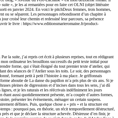
 suite », je les ai remaniées pour en faire cet OLNI (objet littéraire
 sorti en janvier 2024. En voici le pitchDeux femmes, trois hommes,
ouvent ou se séparent. Les personnages rebondissent d’un chapitre à
n jour croisé leur chemin et redessiné leur parcours, sa présence
ouvrir le livre : https://www.editionsmarieromaine.fr/product-
r la suite, j’ai repris cet écrit à plusieurs reprises, tout en rédigeant
 mon ordinateur les brouillons successifs du petit texte initial pour
rendre forme, qui s’était éloigné du tout premier texte d’atelier, qui
ant des séances de l’Atelier sous les toits. Le soir, des personnages
onné, formant petit à petit l’histoire à ma place. Je griffonnais
a forme aboutie de La danse du papillon m’a pris plus de six ans. Si je
phrases pleines de digressions et d’incises dans tous les sens, j’ai dû
nes, et je les raturais et les réécrivais indéfiniment les jours
, en étant aussi quotidiennement présente, m’a coupée d’autres formes,
istoire, présenter les évènements, ménager un certain suspens.
irement définies. Puis, quelque chose a « pris » et la structure est
temps : pourquoi pas, en théorie, un récit temporellement déstructuré,
près et que je déclare la structure achevée. Désireuse d’en finir, je