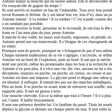
Antoine balaye la mouche qui lui tourne autour. Elle le déconcentre de s
Ou essayait-elle de gagner du temps ?
Ils sont arrivés en nombre en bas de l’immeuble. Tous avec leur portab
revoit Romain et Jérôme. Ils y ont laissé leur vie, loin d’ici, dans un p
Antoine entend : il va tomber ! Il va tomber ! C’est scandé comme des a
a un ramdam pas possible.
Antoine traverse la foule, personne ne le reconnaît, ils ont tous la tête
foutu en l’air mon plan du jour, pense Antoine.
Il marche le dos voûté, les maux sont lourds, imposants, en plomb, en 
Antoine prend une rue transversale. Il s’éloigne de ces charognards att
en entier.
Pourquoi sont-ils gravés, pourquoi ne s’échappent-ils pas d’eux-mêmes, 
Chaque moment malheureux de sa vie s’agrippe, s’accroche, se sédimen
Antoine est au bord de l’explosion, juste au bord. Il sait que la mèche n
tenté une percée, même les promenades dans les bois à la recherche des
Antoine n’en peut plus, il a vécu une vie, dix vies, aucune ne lui a r
déceptions, toujours on pioche, on pioche, on creuse, on creuse et aucu
Antoine est dans une impasse. La glycine pend et dégage une odeur qui s
est tétanisé, il suffoque. Il entend des pas sur des marches métallique
Plus un bruit. Il se penche en avant, tente de retrouver son souffle, un
supporte plus. Il met un genou à terre.
Une mouche virevolte. Est-ce la même que tout à l’heure ? Il n’a plus l
sol, l’autre. Il halète bruyamment.
Il sent une présence derrière lui. Un fantôme du passé. Thaïs lui sourit, 
déplace la glycine et tâtonne sur chaque pierre du mur. Il sent enfin la