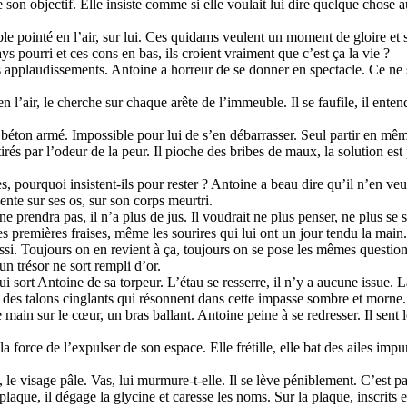
on objectif. Elle insiste comme si elle voulait lui dire quelque chose au 
le pointé en l’air, sur lui. Ces quidams veulent un moment de gloire et 
ays pourri et ces cons en bas, ils croient vraiment que c’est ça la vie ?
pplaudissements. Antoine a horreur de se donner en spectacle. Ce ne sera
 en l’air, le cherche sur chaque arête de l’immeuble. Il se faufile, il en
béton armé. Impossible pour lui de s’en débarrasser. Seul partir en mêm
irés par l’odeur de la peur. Il pioche des bribes de maux, la solution est
pourquoi insistent-ils pour rester ? Antoine a beau dire qu’il n’en veut 
te sur ses os, sur son corps meurtri.
e prendra pas, il n’a plus de jus. Il voudrait ne plus penser, ne plus se 
 premières fraises, même les sourires qui lui ont un jour tendu la main.
éussi. Toujours on en revient à ça, toujours on se pose les mêmes questi
n trésor ne sort rempli d’or.
ort Antoine de sa torpeur. L’étau se resserre, il n’y a aucune issue. La 
s, des talons cinglants qui résonnent dans cette impasse sombre et morne.
e main sur le cœur, un bras ballant. Antoine peine à se redresser. Il sent
a force de l’expulser de son espace. Elle frétille, elle bat des ailes im
le visage pâle. Vas, lui murmure-t-elle. Il se lève péniblement. C’est par 
 plaque, il dégage la glycine et caresse les noms. Sur la plaque, inscrit