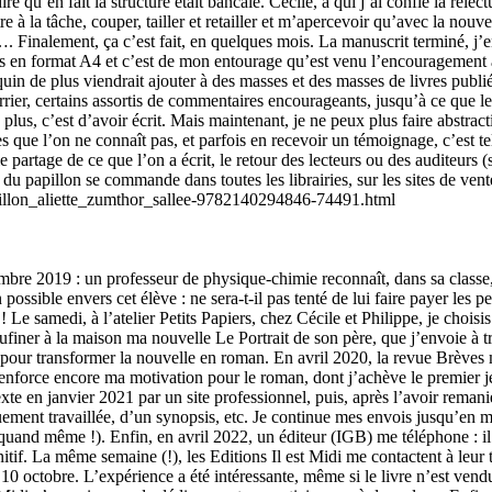
ire qu’en fait la structure était bancale. Cécile, à qui j’ai confié la rele
tre à la tâche, couper, tailler et retailler et m’apercevoir qu’avec la no
Finalement, ça c’est fait, en quelques mois. La manuscrit terminé, j’en a
oches en format A4 et c’est de mon entourage qu’est venu l’encouragement
uin de plus viendrait ajouter à des masses et des masses de livres publ
urrier, certains assortis de commentaires encourageants, jusqu’à ce que l
plus, c’est d’avoir écrit. Mais maintenant, je ne peux plus faire abstracti
es que l’on ne connaît pas, et parfois en recevoir un témoignage, c’est te
 le partage de ce que l’on a écrit, le retour des lecteurs ou des auditeurs 
u papillon se commande dans toutes les librairies, sur les sites de vente 
u_papillon_aliette_zumthor_sallee-9782140294846-74491.html
mbre 2019 : un professeur de physique-chimie reconnaît, dans sa classe, l
n possible envers cet élève : ne sera-t-il pas tenté de lui faire payer l
! Le samedi, à l’atelier Petits Papiers, chez Cécile et Philippe, je choisis
ufiner à la maison ma nouvelle Le Portrait de son père, que j’envoie à tro
 pour transformer la nouvelle en roman. En avril 2020, la revue Brèves 
nforce encore ma motivation pour le roman, dont j’achève le premier jet 
 texte en janvier 2021 par un site professionnel, puis, après l’avoir re
ement travaillée, d’un synopsis, etc. Je continue mes envois jusqu’en ma
(quand même !). Enfin, en avril 2022, un éditeur (IGB) me téléphone : i
itif. La même semaine (!), les Editions Il est Midi me contactent à leur
e 10 octobre. L’expérience a été intéressante, même si le livre n’est ve