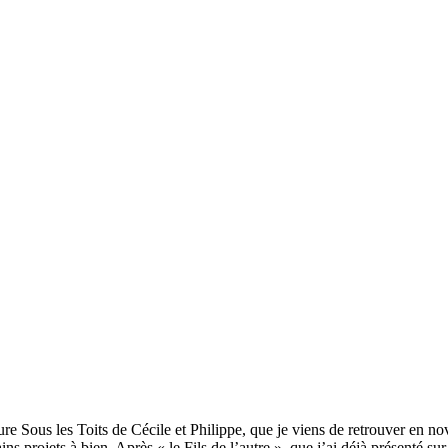
ture Sous les Toits de Cécile et Philippe, que je viens de retrouver en 
ins projets à bien. Après « le Fils de l’autre », que j’ai déjà présenté