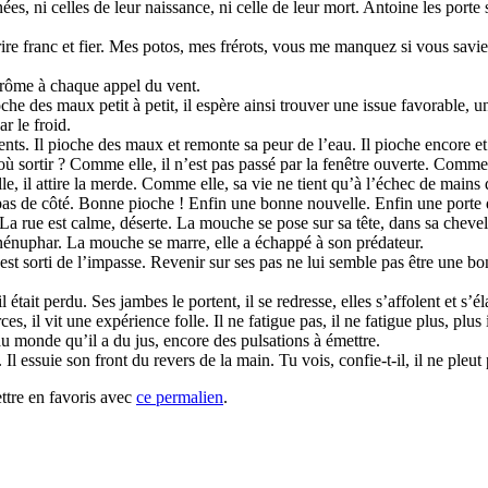
es, ni celles de leur naissance, ni celle de leur mort. Antoine les port
urire franc et fier. Mes potos, mes frérots, vous me manquez si vous savi
Jérôme à chaque appel du vent.
he des maux petit à petit, il espère ainsi trouver une issue favorable, un
r le froid.
nts. Il pioche des maux et remonte sa peur de l’eau. Il pioche encore e
où sortir ? Comme elle, il n’est pas passé par la fenêtre ouverte. Comme
lle, il attire la merde. Comme elle, sa vie ne tient qu’à l’échec de mains 
 pas de côté. Bonne pioche ! Enfin une bonne nouvelle. Enfin une porte 
. La rue est calme, déserte. La mouche se pose sur sa tête, dans sa cheve
 nénuphar. La mouche se marre, elle a échappé à son prédateur.
t sorti de l’impasse. Revenir sur ses pas ne lui semble pas être une bonne i
il était perdu. Ses jambes le portent, il se redresse, elles s’affolent et 
rces, il vit une expérience folle. Il ne fatigue pas, il ne fatigue plus, plus 
u monde qu’il a du jus, encore des pulsations à émettre.
l essuie son front du revers de la main. Tu vois, confie-t-il, il ne pleut 
ttre en favoris avec
ce permalien
.