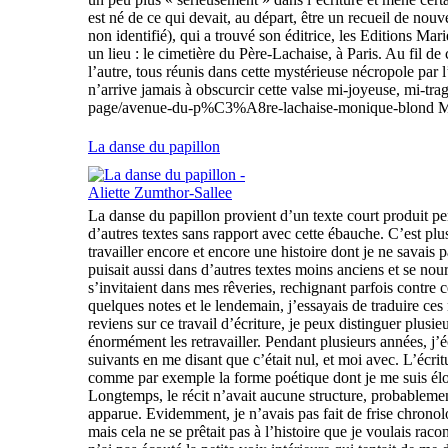
est né de ce qui devait, au départ, être un recueil de nouve
non identifié), qui a trouvé son éditrice, les Editions M
un lieu : le cimetière du Père-Lachaise, à Paris. Au fil de
l’autre, tous réunis dans cette mystérieuse nécropole par l
n’arrive jamais à obscurcir cette valse mi-joyeuse, mi-tra
page/avenue-du-p%C3%A8re-lachaise-monique-blond Merc
La danse du papillon
La danse du papillon provient d’un texte court produit penda
d’autres textes sans rapport avec cette ébauche. C’est plus 
travailler encore et encore une histoire dont je ne savais p
puisait aussi dans d’autres textes moins anciens et se nou
s’invitaient dans mes rêveries, rechignant parfois contre c
quelques notes et le lendemain, j’essayais de traduire ces
reviens sur ce travail d’écriture, je peux distinguer plusie
énormément les retravailler. Pendant plusieurs années, j’éc
suivants en me disant que c’était nul, et moi avec. L’écr
comme par exemple la forme poétique dont je me suis éloig
Longtemps, le récit n’avait aucune structure, probablement 
apparue. Evidemment, je n’avais pas fait de frise chronol
mais cela ne se prêtait pas à l’histoire que je voulais rac