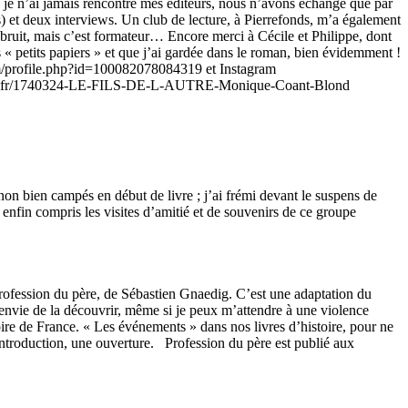
in, je n’ai jamais rencontré mes éditeurs, nous n’avons échangé que par
) et deux interviews. Un club de lecture, à Pierrefonds, m’a également
s bruit, mais c’est formateur… Encore merci à Cécile et Philippe, dont
es « petits papiers » et que j’ai gardée dans le roman, bien évidemment !
om/profile.php?id=100082078084319 et Instagram
proshopping.fr/1740324-LE-FILS-DE-L-AUTRE-Monique-Coant-Blond
et non bien campés en début de livre ; j’ai frémi devant le suspens de
i enfin compris les visites d’amitié et de souvenirs de ce groupe
rofession du père, de Sébastien Gnaedig. C’est une adaptation du
l’envie de la découvrir, même si je peux m’attendre à une violence
ire de France. « Les événements » dans nos livres d’histoire, pour ne
 introduction, une ouverture. Profession du père est publié aux