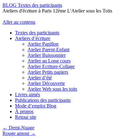
BLOG Textes des participants
Ateliers d'écriture à Paris 12ème L'Atelier sous les Toits
Aller au contenu
Textes des participants
Ateliers d’écriture
Atelier Papillon
Atelier Parent-Enfant
Atelier Buissonnier
Atelier au Long cours
Atelier Ecriture-Collage
Atelier Petits papiers
Atelier d’été
Atelier Découverte
Atelier Web sous les toits
Livres aimés
Publications des participants
Mode d’emploi Blog
À propos
Retour site
←
Demi-Nuage
Rouge amour
→