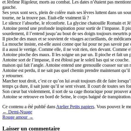
et Jérôme Rigoleur, morts au combat. Les dates n’étaient pas mentionné
gauche.
Ses yeux sont secs, plein de colère mais ses lèvres luttent dans un so
tourne, ne la trouve pas. Etait-elle vraiment là ?
Le silence l’absorbe, le réconforte. La glycine chatouille Romain et 
Antoine prend une profonde inspiration pour sortir de l’impasse. Il pioc
sourdement, il l’entend jusqu’au bout de ses doigts toujours meurtris pa
Il pioche des maux et se souvient de visages accueillants, de médicame
La mouche insiste, est-elle aussi conne que lui pour ne pas savoir par 
il a aussi le vertige. Comme elle, il ne voit rien, rien devant. Comme e
Antoine pioche des maux. Il les soigne un par un. Il pioche et fait un
Antoine sort de l’impasse, il est ébloui par le soleil bas qui se couche
maison qui fait l’angle. Antoine entend une grenouille coasser sur un
Antoine est perdu, il ne sait pas quel chemin prendre maintenant qu’il es
y retourner.
Marcher tout droit, c’est ce qu’on lui avait toujours dit de faire lorsqu’
temps ça dure, il sait juste qu’il se sent vivant. Il court de toutes ses fo
Son cœur bat violemment, il sort de sa cage thoracique pour prouver a
Antoine se retrouve en bord de Seine, le corps baigné de transpiration. I
Ce contenu a été publié dans
Atelier Petits papiers
. Vous pouvez le me
←
Demi-Nuage
Rouge amour
→
Laisser un commentaire