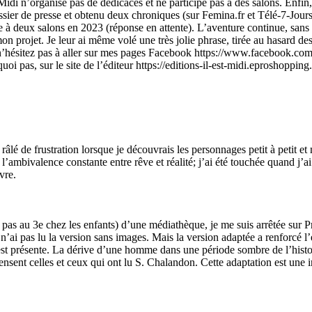
st Midi n’organise pas de dédicaces et ne participe pas à des salons. Enf
sier de presse et obtenu deux chroniques (sur Femina.fr et Télé-7-Jours
ite à deux salons en 2023 (réponse en attente). L’aventure continue, san
mon projet. Je leur ai même volé une très jolie phrase, tirée au hasard d
n’hésitez pas à aller sur mes pages Facebook https://www.facebook.c
rquoi pas, sur le site de l’éditeur https://editions-il-est-midi.e
’ai râlé de frustration lorsque je découvrais les personnages petit à petit 
r l’ambivalence constante entre rêve et réalité; j’ai été touchée quand j’a
vre.
as au 3e chez les enfants) d’une médiathèque, je me suis arrêtée sur P
 n’ai pas lu la version sans images. Mais la version adaptée a renforcé 
é est présente. La dérive d’une homme dans une période sombre de l’histo
pensent celles et ceux qui ont lu S. Chalandon. Cette adaptation est une