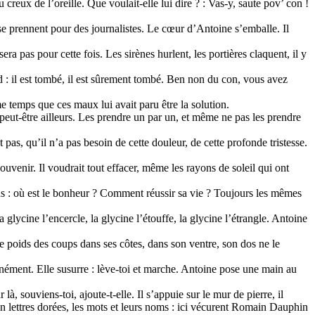
creux de l’oreille. Que voulait-elle lui dire ? : Vas-y, saute pov’ con !
se prennent pour des journalistes. Le cœur d’Antoine s’emballe. Il
 pas pour cette fois. Les sirènes hurlent, les portières claquent, il y
tend : il est tombé, il est sûrement tombé. Ben non du con, vous avez
e temps que ces maux lui avait paru être la solution.
 peut-être ailleurs. Les prendre un par un, et même ne pas les prendre
pas, qu’il n’a pas besoin de cette douleur, de cette profonde tristesse.
souvenir. Il voudrait tout effacer, même les rayons de soleil qui ont
ons : où est le bonheur ? Comment réussir sa vie ? Toujours les mêmes
glycine l’encercle, la glycine l’étouffe, la glycine l’étrangle. Antoine
 le poids des coups dans ses côtes, dans son ventre, son dos ne le
punément. Elle susurre : lève-toi et marche. Antoine pose une main au
là, souviens-toi, ajoute-t-elle. Il s’appuie sur le mur de pierre, il
s en lettres dorées, les mots et leurs noms : ici vécurent Romain Dauphin