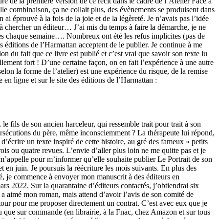
cture de la première version de ce récit dans le cadre de l’Atelier Face à
uvelle combinaison, ça ne collait plus, des évènements se produisent dans
i éprouvé à la fois de la joie et de la légèreté. Je n’avais pas l’idée
 à chercher un éditeur… J’ai mis du temps à faire la démarche, je ne
iés chaque semaine…. Nombreux ont été les refus implicites (pas de
es éditions de l’Harmattan acceptent de le publier. Je continue à me
on du fait que ce livre est publié et c’est vrai que savoir son texte lu
llement fort ! D’une certaine façon, on en fait l’expérience à une autre
(selon la forme de l’atelier) est une expérience du risque, de la remise
en ligne et sur le site des éditions de l’Harmattan :
e fils de son ancien harceleur, qui ressemble trait pour trait à son
es persécutions du père, même inconsciemment ? La thérapeute lui répond,
 d’écrire un texte inspiré de cette histoire, au gré des fameux « petits
is ou quatre revues. L’envie d’aller plus loin ne me quitte pas et je
m’appelle pour m’informer qu’elle souhaite publier Le Portrait de son
en juin. Je poursuis la réécriture les mois suivants. En plus des
manié, je commence à envoyer mon manuscrit à des éditeurs en
rs 2022. Sur la quarantaine d’éditeurs contactés, j’obtiendrai six
l a aimé mon roman, mais attend d’avoir l’avis de son comité de
 tour pour me proposer directement un contrat. C’est avec eux que je
ndu que sur commande (en librairie, à la Fnac, chez Amazon et sur tous