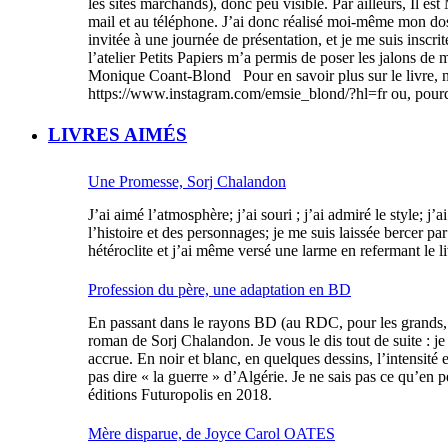
les sites marchands), donc peu visible. Par ailleurs, Il e
mail et au téléphone. J’ai donc réalisé moi-même mon dos
invitée à une journée de présentation, et je me suis inscr
l’atelier Petits Papiers m’a permis de poser les jalons de 
Monique Coant-Blond Pour en savoir plus sur le livre, 
https://www.instagram.com/emsie_blond/?hl=fr ou, pou
LIVRES AIMÉS
Une Promesse, Sorj Chalandon
J’ai aimé l’atmosphère; j’ai souri ; j’ai admiré le style; j
l’histoire et des personnages; je me suis laissée bercer pa
hétéroclite et j’ai même versé une larme en refermant le li
Profession du père, une adaptation en BD
En passant dans le rayons BD (au RDC, pour les grands, p
roman de Sorj Chalandon. Je vous le dis tout de suite : je
accrue. En noir et blanc, en quelques dessins, l’intensit
pas dire « la guerre » d’Algérie. Je ne sais pas ce qu’en 
éditions Futuropolis en 2018.
Mère disparue, de Joyce Carol OATES