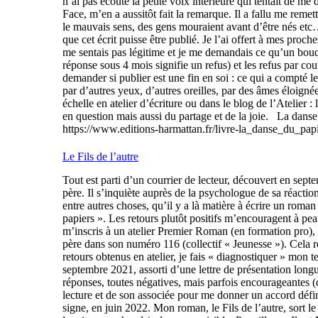
n’ai pas écouté la petite voix intérieure qui tentait de me d
Face, m’en a aussitôt fait la remarque. Il a fallu me remet
le mauvais sens, des gens mouraient avant d’être nés etc…. 
que cet écrit puisse être publié. Je l’ai offert à mes pr
me sentais pas légitime et je me demandais ce qu’un bouq
réponse sous 4 mois signifie un refus) et les refus par co
demander si publier est une fin en soi : ce qui a compté le 
par d’autres yeux, d’autres oreilles, par des âmes éloigné
échelle en atelier d’écriture ou dans le blog de l’Atelier :
en question mais aussi du partage et de la joie. La danse d
https://www.editions-harmattan.fr/livre-la_danse_d
Le Fils de l’autre
Tout est parti d’un courrier de lecteur, découvert en septe
père. Il s’inquiète auprès de la psychologue de sa réactio
entre autres choses, qu’il y a là matière à écrire un roman 
papiers ». Les retours plutôt positifs m’encouragent à pea
m’inscris à un atelier Premier Roman (en formation pro),
père dans son numéro 116 (collectif « Jeunesse »). Cela re
retours obtenus en atelier, je fais « diagnostiquer » mon
septembre 2021, assorti d’une lettre de présentation longu
réponses, toutes négatives, mais parfois encourageantes 
lecture et de son associée pour me donner un accord défin
signe, en juin 2022. Mon roman, le Fils de l’autre, sort l