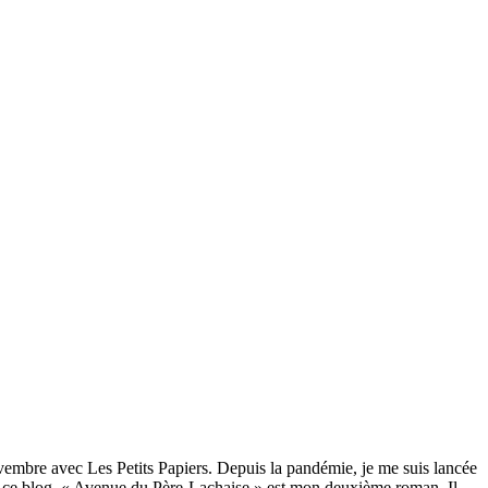
novembre avec Les Petits Papiers. Depuis la pandémie, je me suis lancée
 sur ce blog, « Avenue du Père-Lachaise » est mon deuxième roman. Il