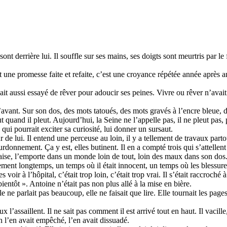
t derrière lui. Il souffle sur ses mains, ses doigts sont meurtris par le fr
t une promesse faite et refaite, c’est une croyance répétée année aprè
avait aussi essayé de rêver pour adoucir ses peines. Vivre ou rêver n’ava
vant. Sur son dos, des mots tatoués, des mots gravés à l’encre bleue, d
ut quand il pleut. Aujourd’hui, la Seine ne l’appelle pas, il ne pleut pas
ui pourrait exciter sa curiosité, lui donner un sursaut.
r de lui. Il entend une perceuse au loin, il y a tellement de travaux part
urdonnement. Ça y est, elles butinent. Il en a compté trois qui s’attellent 
apaise, l’emporte dans un monde loin de tout, loin des maux dans son dos
lement longtemps, un temps où il était innocent, un temps où les blessure
oir à l’hôpital, c’était trop loin, c’était trop vrai. Il s’était raccroché 
bientôt ». Antoine n’était pas non plus allé à la mise en bière.
e ne parlait pas beaucoup, elle ne faisait que lire. Elle tournait les page
 l’assaillent. Il ne sait pas comment il est arrivé tout en haut. Il vacille,
 l’en avait empêché, l’en avait dissuadé.