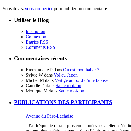
Vous devez
vous connecter
pour publier un commentaire.
Utiliser le Blog
Inscription
Connexion
Entries
RSS
Comments
RSS
Commentaires récents
Emmanuelle P
dans
Où est mon babar ?
Sylvie W
dans
Vol au Japon
Michel M
dans
Vertige au bord d’une falaise
Camille D
dans
Saute mot-ton
Monique M
dans
Saute mot-ton
PUBLICATIONS DES PARTICIPANTS
Avenue du Père-Lachaise
J’ai fréquenté durant plusieurs années les ateliers d’écri
un peu plus « sérieusement » dans l’écriture et mené certa