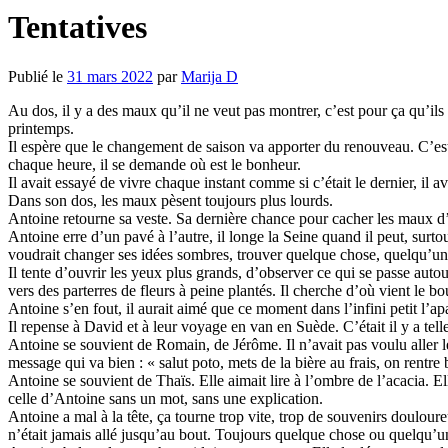
Tentatives
Publié le
31 mars 2022
par
Marija D
Au dos, il y a des maux qu’il ne veut pas montrer, c’est pour ça qu’ils son
printemps.
Il espère que le changement de saison va apporter du renouveau. C’es
chaque heure, il se demande où est le bonheur.
Il avait essayé de vivre chaque instant comme si c’était le dernier, il 
Dans son dos, les maux pèsent toujours plus lourds.
Antoine retourne sa veste. Sa dernière chance pour cacher les maux d’a
Antoine erre d’un pavé à l’autre, il longe la Seine quand il peut, surto
voudrait changer ses idées sombres, trouver quelque chose, quelqu’un q
Il tente d’ouvrir les yeux plus grands, d’observer ce qui se passe autou
vers des parterres de fleurs à peine plantés. Il cherche d’où vient le bo
Antoine s’en fout, il aurait aimé que ce moment dans l’infini petit l’
Il repense à David et à leur voyage en van en Suède. C’était il y a tel
Antoine se souvient de Romain, de Jérôme. Il n’avait pas voulu aller les v
message qui va bien : « salut poto, mets de la bière au frais, on rentre 
Antoine se souvient de Thaïs. Elle aimait lire à l’ombre de l’acacia. Ell
celle d’Antoine sans un mot, sans une explication.
Antoine a mal à la tête, ça tourne trop vite, trop de souvenirs douloureux
n’était jamais allé jusqu’au bout. Toujours quelque chose ou quelqu’un