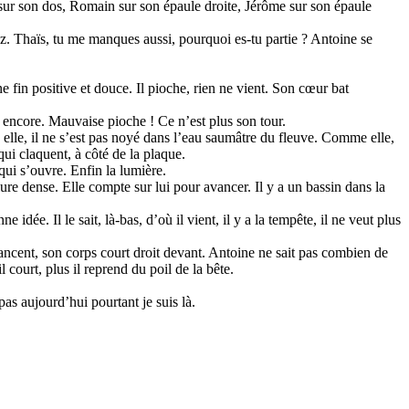
e sur son dos, Romain sur son épaule droite, Jérôme sur son épaule
ez. Thaïs, tu me manques aussi, pourquoi es-tu partie ? Antoine se
e fin positive et douce. Il pioche, rien ne vient. Son cœur bat
t encore. Mauvaise pioche ! Ce n’est plus son tour.
 elle, il ne s’est pas noyé dans l’eau saumâtre du fleuve. Comme elle,
qui claquent, à côté de la plaque.
qui s’ouvre. Enfin la lumière.
lure dense. Elle compte sur lui pour avancer. Il y a un bassin dans la
dée. Il le sait, là-bas, d’où il vient, il y a la tempête, il ne veut plus
s’élancent, son corps court droit devant. Antoine ne sait pas combien de
il court, plus il reprend du poil de la bête.
pas aujourd’hui pourtant je suis là.