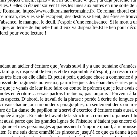
lles. Celles-ci étaient souvent liées les unes aux autres en une sorte de «
arie Romaine, https://www.editionsmarieromaine.fr/. Ce roman choral est
 ce roman, des vies se télescopent, des destins se lient, des êtres se tr
’absence, le manque, le deuil, l’espoir d’une renaissance. Si la mort a u
gique, au terme de laquelle l’un d’eux va disparaître.Et le lien pour déc
i pour votre lecture !
nt un atelier d’écriture que j’avais suivi il y a une trentaine d’années. Pa
tard que, disposant de temps et de disponibilité d’esprit, j’ai ressorti de
as très bien où elle allait. Et petit à petit, quelque chose a commencé à p
rrissait de fragments nouveaux, parmi lesquels des ébauches écrites pend
e que je venais de leur faire faire ou contre le prénom que je leur avais d
 notes en écriture… essais parfois fructueux, pas toujours ! Parvenir à l
urs aspects. D’abord, le travail de la phrase : portée à écrire de longues 
rivais chaque jour un ou deux paragraphes, ou seulement deux ou trois lig
iture de La danse du papillon m’a servi d’exercice d’écriture mais aussi
née à regret. Ensuite le travail de la structure : comment organiser l’h
aussi parce que les grandes lignes de l’histoire n’étaient pas encore cla
ogique et mes personnages apparaissaient n’importe quand, à rebrousse-
onter. Je me suis donc emmêlé les pinceaux jusqu’à ce que ça tienne à peu 